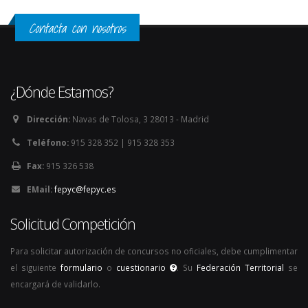
Contacta con nosotros
¿Dónde Estamos?
Dirección:
Navas de Tolosa, 3 28013 - Madrid
Teléfono:
915 328 352 | 915 328 353
Fax:
915 326 538
EMail:
fepyc@fepyc.es
Solicitud Competición
Para solicitar autorización de concursos no oficiales, debe cumplimentar
el siguiente
formulario
o
cuestionario
. Su
Federación Territorial
se
encargará de validarlo.