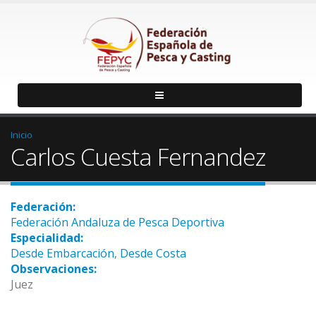
Inicio
Carlos Cuesta Fernandez
Federación:
Federación Andaluza de Pesca Deportiva
Especialidad:
Desde Embarcación
,
Desde Costa
Observaciones:
Juez