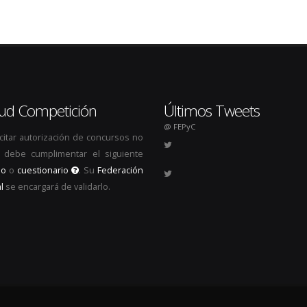
itud Competición
Últimos Tweets
@ FEPyC
icitar autorización de concursos no
s, debe cumplimentar el siguiente
io
o
cuestionario
. Su
Federación
l
se encargará de validarlo.