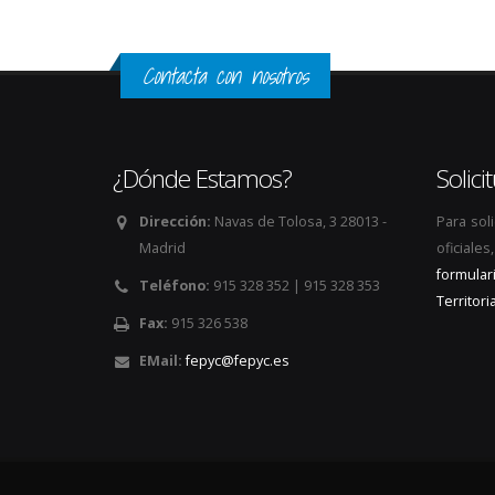
Contacta con nosotros
¿Dónde Estamos?
Solic
Dirección:
Navas de Tolosa, 3 28013 -
Para sol
Madrid
oficiale
formular
Teléfono:
915 328 352 | 915 328 353
Territoria
Fax:
915 326 538
EMail:
fepyc@fepyc.es