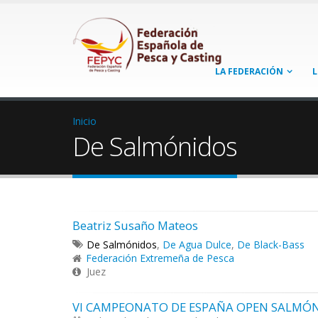
LA FEDERACIÓN
L
Inicio
De Salmónidos
Beatriz Susaño Mateos
De Salmónidos
,
De Agua Dulce
,
De Black-Bass
Federación Extremeña de Pesca
Juez
VI CAMPEONATO DE ESPAÑA OPEN SALMÓN