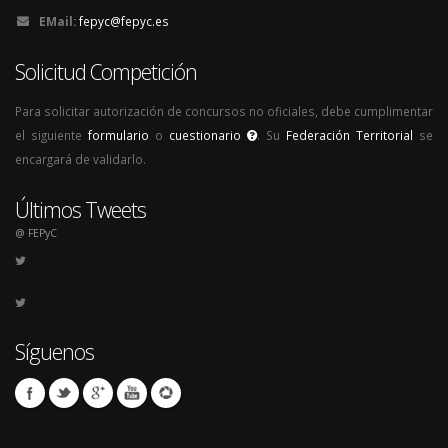
EMail:
fepyc@fepyc.es
Solicitud Competición
Para solicitar autorización de concursos no oficiales, debe cumplimentar
el siguiente
formulario
o
cuestionario
. Su
Federación Territorial
se
encargará de validarlo.
Últimos Tweets
@ FEPyC
Síguenos