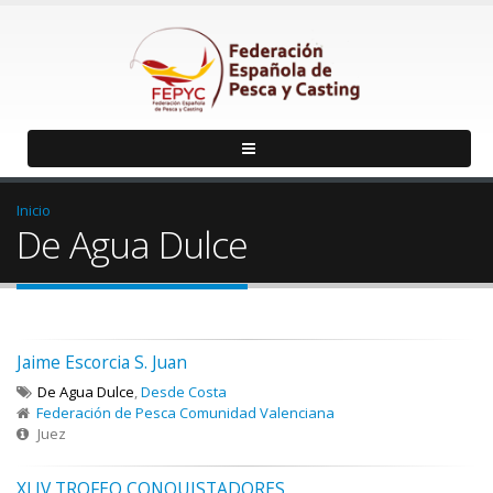
Inicio
De Agua Dulce
Jaime Escorcia S. Juan
De Agua Dulce
,
Desde Costa
Federación de Pesca Comunidad Valenciana
Juez
XLIV TROFEO CONQUISTADORES