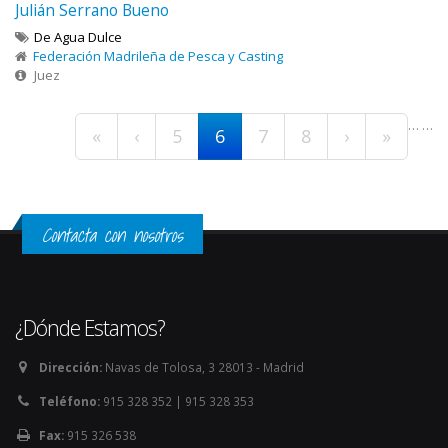
Julián Serrano Bueno
De Agua Dulce
Federación Madrileña de Pesca y Casting
Juez
Páginas
…
…
«
‹
5
6
7
8
›
»
Contacta con nosotros
¿Dónde Estamos?
Dirección:
Navas de Tolosa, 3 28013 - Madrid
Teléfono:
915 328 352 | 915 328 353
Fax:
915 326 538