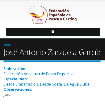
Inicio
José Antonio Zarzuela García
Federación:
Federación Andaluza de Pesca Deportiva
Especialidad:
Desde Embarcación
,
Desde Costa
,
De Agua Dulce
Observaciones:
Juez