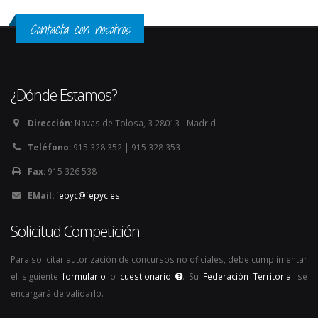
Contacta con nosotros
¿Dónde Estamos?
Dirección:
Navas de Tolosa, 3 28013 - Madrid
Teléfono:
915 328 352 | 915 328 353
Fax:
915 326 538
EMail:
fepyc@fepyc.es
Solicitud Competición
Para solicitar autorización de concursos no oficiales, debe cumplimentar
el siguiente
formulario
o
cuestionario
. Su
Federación Territorial
se
encargará de validarlo.