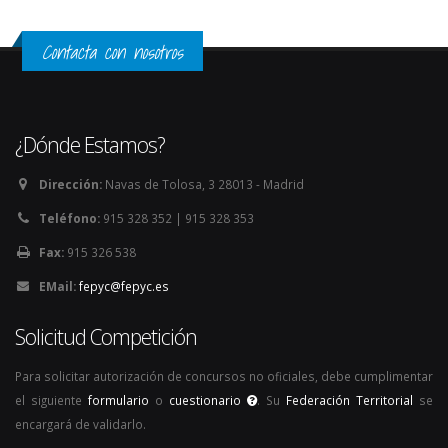
Contacta con nosotros
¿Dónde Estamos?
Dirección:
Navas de Tolosa, 3 28013 - Madrid
Teléfono:
915 328 352 | 915 328 353
Fax:
915 326 538
EMail:
fepyc@fepyc.es
Solicitud Competición
Para solicitar autorización de concursos no oficiales, debe cumplimentar
el siguiente
formulario
o
cuestionario
. Su
Federación Territorial
se
encargará de validarlo.