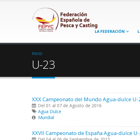
LA FEDERACIÓN
L
Inicio
U-23
XXX Campeonato del Mundo Agua-dulce U-
Del 01 al 07 de Agosto de 2016
Agua Dulce
Mundial
XXVII Campeonato de España Agua-dulce U
Del 04 al 06 de Septiembre de 2015