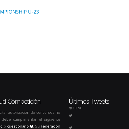
MPIONSHIP U-23
itud Competición
Últimos Tweets
@ FEPyC
icitar autorización de concursos no
s, debe cumplimentar el siguiente
io
o
cuestionario
. Su
Federación