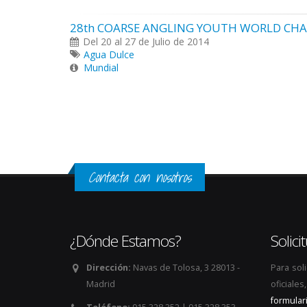
28th COARSE ANGLING YOUTH WORLD CHA
Del 20 al 27 de Julio de 2014
Agua Dulce
Mundial
Páginas
Contacta con nosotros
¿Dónde Estamos?
Solic
Dirección:
Navas de Tolosa, 3 28013 -
Para sol
Madrid
oficiale
formular