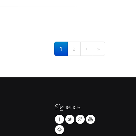
1
2
›
»
Síguenos