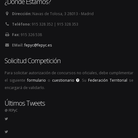
¿Dónde Estamos?
Dirección:
Navas de Tolosa, 3 28013 - Madrid
Teléfono:
915 328 352 | 915 328 353
Fax:
915 326 538
EMail:
fepyc@fepyc.es
Solicitud Competición
Para solicitar autorización de concursos no oficiales, debe cumplimentar
el siguiente
formulario
o
cuestionario
. Su
Federación Territorial
se
encargará de validarlo.
Últimos Tweets
@ FEPyC