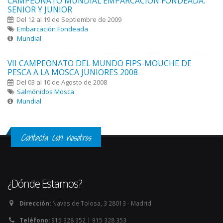
CAMPEONATO MUNDIAL EMPARCACIÓN FONDEADA.
SENIOR Y JUNIOR
Del 12 al 19 de Septiembre de 2009
Embarcación Fondeada
Mundial
VII CAMPEONATO DEL MUNDO FIPS-MOUCHE DE
PESCA A LA MOSCA JUNIORES 2008
Del 03 al 10 de Agosto de 2008
Salmónidos Mosca
Mundial
Contacta con nosotros
¿Dónde Estamos?
Dirección:
Navas de Tolosa, 3 28013 - Madrid
Teléfono:
915 328 352 | 915 328 353