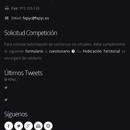
Fax:
915 326 538
EMail:
fepyc@fepyc.es
Solicitud Competición
Para solicitar autorización de concursos no oficiales, debe cumplimentar
el siguiente
formulario
o
cuestionario
. Su
Federación Territorial
se
encargará de validarlo.
Últimos Tweets
@ FEPyC
Síguenos