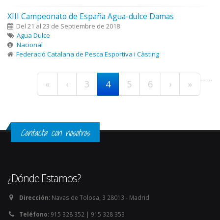
XIII Campeonato de España Agua-dulce Damas
Del 21 al 23 de Septiembre de 2018
Agua Dulce
Nacional
Federació Catalana de Pesca Esportiva i Càsting
Páginas
…
…
«
‹
3
4
5
6
›
»
Contacta con nosotros
¿Dónde Estamos?
Dirección:
Navas de Tolosa, 3 28013 - Madrid
Teléfono:
915 328 352 | 915 328 353