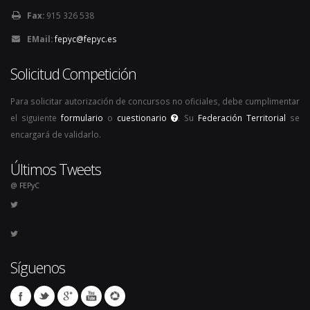
Fax:
915 326 538
EMail:
fepyc@fepyc.es
Solicitud Competición
Para solicitar autorización de concursos no oficiales, debe cumplimentar
el siguiente
formulario
o
cuestionario
. Su
Federación Territorial
se
encargará de validarlo.
Últimos Tweets
@ FEPyC
Síguenos