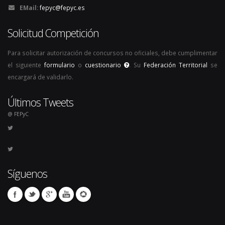
EMail:
fepyc@fepyc.es
Solicitud Competición
Para solicitar autorización de concursos no oficiales, debe cumplimentar
el siguiente
formulario
o
cuestionario
. Su
Federación Territorial
se
encargará de validarlo.
Últimos Tweets
@ FEPyC
Síguenos