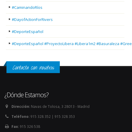
#CaminandoRíos
#DayofActionForRivers
#DeporteEspañol
#DeporteEspañol #ProyectoLibera #Libera1m2 #Basuraleza #Gree
Contacta con nosotros
¿Dónde Estamos?
Dirección:
Navas de Tolosa, 3 28013 - Madrid
Teléfono:
915 328 352 | 915 328 353
Fax:
915 326 538