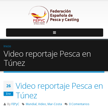
Inicio
Video reportaje Pesca en
Túnez
Video reportaje Pesca en
26
Túnez
Ene
By
FEPyC
Mundial
,
Video
,
Mar-Costa
0 Comentarios