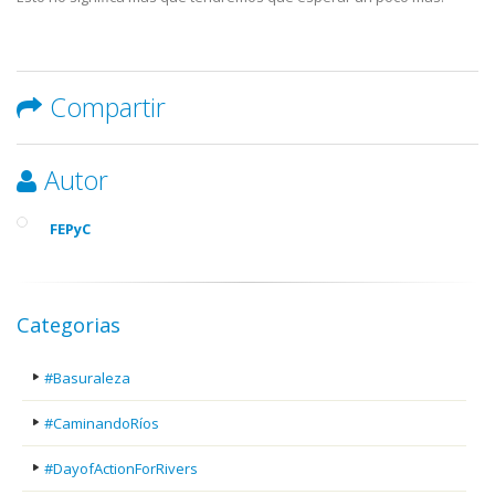
Compartir
Autor
FEPyC
Categorias
#Basuraleza
#CaminandoRíos
#DayofActionForRivers