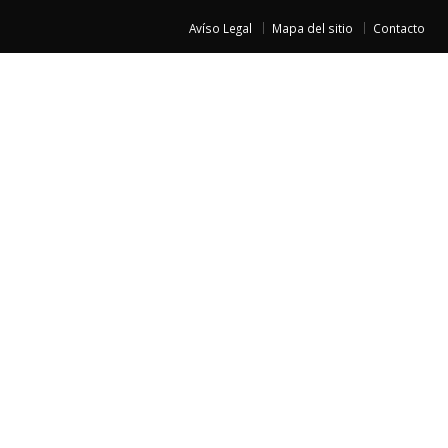
Avíso Legal
Mapa del sitio
Contacto