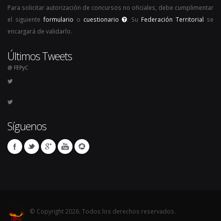
Para solicitar autorización de concursos no oficiales, debe cumplimentar
el siguiente
formulario
o
cuestionario
. Su
Federación Territorial
se
encargará de validarlo.
Últimos Tweets
@ FEPyC
Síguenos
© Copyright 2026. Todos los derechos reservados.