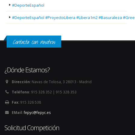
#DeporteEspañol
#DeporteEspañol #ProyectoLibera #Libera1m2 #Basuraleza #Gree
Contacta con nosotros
¿Dónde Estamos?
Dirección:
Navas de Tolosa, 3 28013 - Madrid
Teléfono:
915 328 352 | 915 328 353
Fax:
915 326 538
EMail:
fepyc@fepyc.es
Solicitud Competición