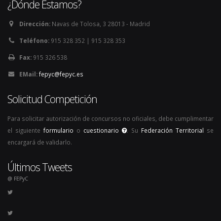
¿Dónde Estamos?
Dirección:
Navas de Tolosa, 3 28013 - Madrid
Teléfono:
915 328 352 | 915 328 353
Fax:
915 326 538
EMail:
fepyc@fepyc.es
Solicitud Competición
Para solicitar autorización de concursos no oficiales, debe cumplimentar
el siguiente
formulario
o
cuestionario
. Su
Federación Territorial
se
encargará de validarlo.
Últimos Tweets
@ FEPyC