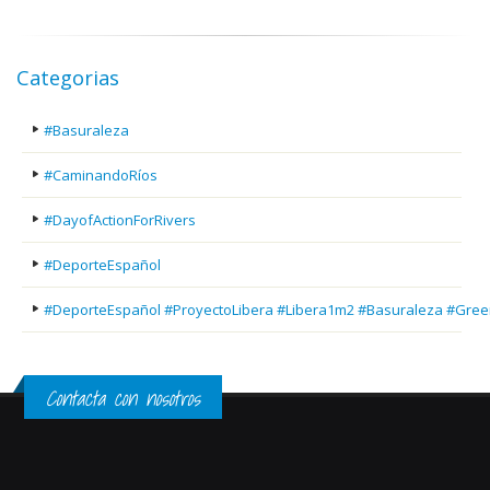
Categorias
#Basuraleza
#CaminandoRíos
#DayofActionForRivers
#DeporteEspañol
#DeporteEspañol #ProyectoLibera #Libera1m2 #Basuraleza #Gree
Contacta con nosotros