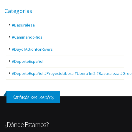
Categorias
#Basuraleza
#CaminandoRíos
#DayofActionForRivers
#DeporteEspañol
#DeporteEspañol #ProyectoLibera #Libera1m2 #Basuraleza #Gree
Contacta con nosotros
¿Dónde Estamos?