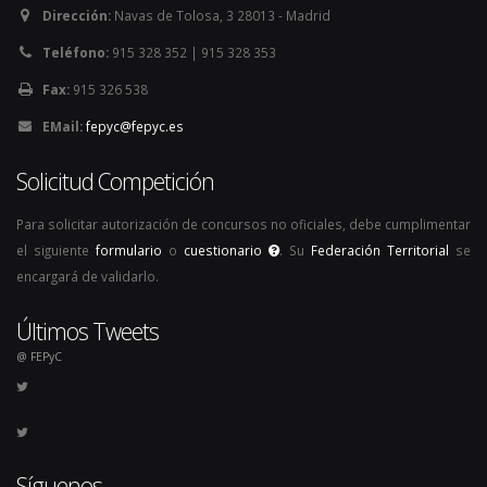
Dirección:
Navas de Tolosa, 3 28013 - Madrid
Teléfono:
915 328 352 | 915 328 353
Fax:
915 326 538
EMail:
fepyc@fepyc.es
Solicitud Competición
Para solicitar autorización de concursos no oficiales, debe cumplimentar
el siguiente
formulario
o
cuestionario
. Su
Federación Territorial
se
encargará de validarlo.
Últimos Tweets
@ FEPyC
Síguenos