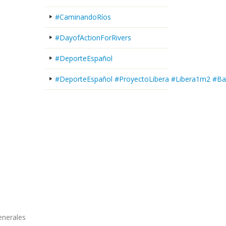
#CaminandoRíos
#DayofActionForRivers
#DeporteEspañol
#DeporteEspañol #ProyectoLibera #Libera1m2 #Ba
enerales