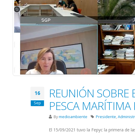
REUNIÓN SOBRE 
16
PESCA MARÍTIMA 
Sep
By
medioambiente
Presidente
,
Administ
El 15/09/2021 tuvo la Fepyc la primera de l