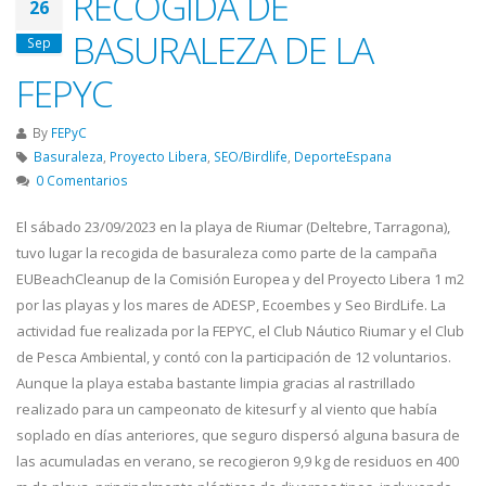
RECOGIDA DE
26
BASURALEZA DE LA
Sep
FEPYC
By
FEPyC
Basuraleza
,
Proyecto Libera
,
SEO/Birdlife
,
DeporteEspana
0 Comentarios
El sábado 23/09/2023 en la playa de Riumar (Deltebre, Tarragona),
tuvo lugar la recogida de basuraleza como parte de la campaña
EUBeachCleanup de la Comisión Europea y del Proyecto Libera 1 m2
por las playas y los mares de ADESP, Ecoembes y Seo BirdLife. La
actividad fue realizada por la FEPYC, el Club Náutico Riumar y el Club
de Pesca Ambiental, y contó con la participación de 12 voluntarios.
Aunque la playa estaba bastante limpia gracias al rastrillado
realizado para un campeonato de kitesurf y al viento que había
soplado en días anteriores, que seguro dispersó alguna basura de
las acumuladas en verano, se recogieron 9,9 kg de residuos en 400