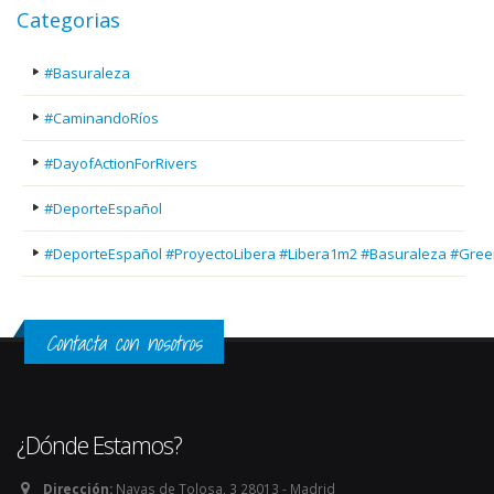
Categorias
#Basuraleza
#CaminandoRíos
#DayofActionForRivers
#DeporteEspañol
#DeporteEspañol #ProyectoLibera #Libera1m2 #Basuraleza #Gree
Contacta con nosotros
¿Dónde Estamos?
Dirección:
Navas de Tolosa, 3 28013 - Madrid