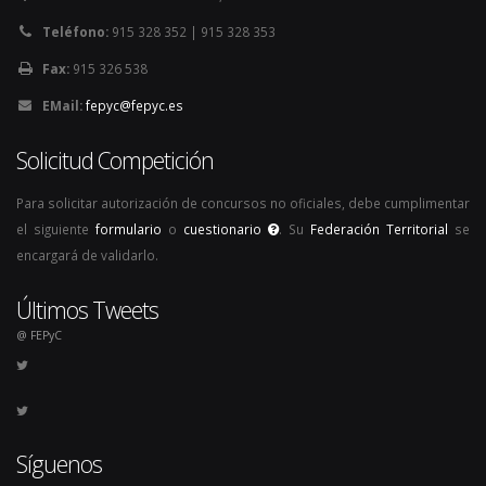
Teléfono:
915 328 352 | 915 328 353
Fax:
915 326 538
EMail:
fepyc@fepyc.es
Solicitud Competición
Para solicitar autorización de concursos no oficiales, debe cumplimentar
el siguiente
formulario
o
cuestionario
. Su
Federación Territorial
se
encargará de validarlo.
Últimos Tweets
@ FEPyC
Síguenos