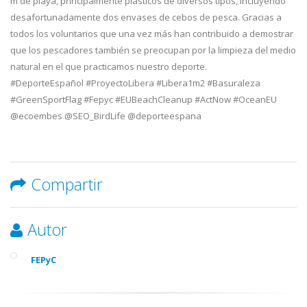
m de playa, principalmente plásticos de diversos tipos, incluyendo
desafortunadamente dos envases de cebos de pesca. Gracias a
todos los voluntarios que una vez más han contribuido a demostrar
que los pescadores también se preocupan por la limpieza del medio
natural en el que practicamos nuestro deporte.
#DeporteEspañol #ProyectoLibera #Libera1m2 #Basuraleza
#GreenSportFlag #Fepyc #EUBeachCleanup #ActNow #OceanEU
@ecoembes @SEO_BirdLife @deporteespana
Compartir
Autor
FEPyC