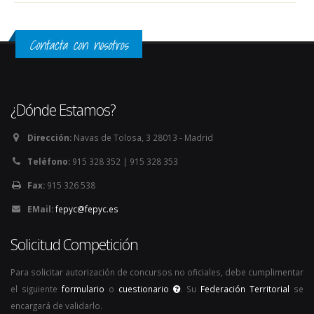
Contacta con nosotros
¿Dónde Estamos?
Dirección:
Navas de Tolosa, 3 28013 - Madrid
Teléfono:
915 328 352 | 915 328 353
Fax:
915 326 538
EMail:
fepyc@fepyc.es
Solicitud Competición
Para solicitar autorización de concursos no oficiales, debe cumplimentar
el siguiente
formulario
o
cuestionario
. Su
Federación Territorial
se
encargará de validarlo.