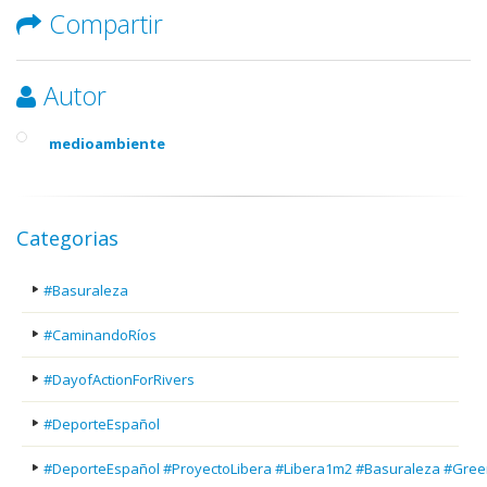
Compartir
Autor
medioambiente
Categorias
#Basuraleza
#CaminandoRíos
#DayofActionForRivers
#DeporteEspañol
#DeporteEspañol #ProyectoLibera #Libera1m2 #Basuraleza #Gree