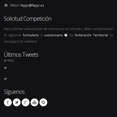
EMail:
fepyc@fepyc.es
Solicitud Competición
Para solicitar autorización de concursos no oficiales, debe cumplimentar
el siguiente
formulario
o
cuestionario
. Su
Federación Territorial
se
encargará de validarlo.
Últimos Tweets
@ FEPyC
Síguenos