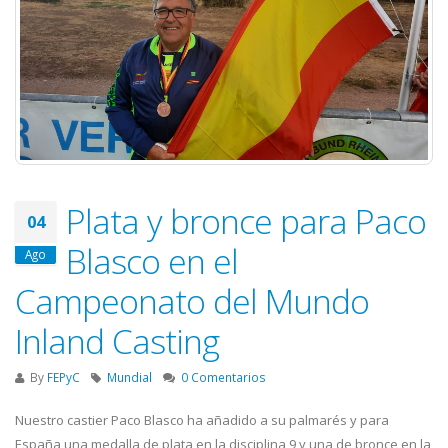
Plata y bronce para Paco
04
Blasco en el
Ago
Campeonato del Mundo
Inland Casting
By
FEPyC
Mundial
0 Comentarios
Nuestro castier Paco Blasco ha añadido a su palmarés y para
España una medalla de plata en la disciplina 9 y una de bronce en la