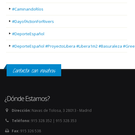
#CaminandoRíos
#DayofActionForRivers
#DeporteEspañol
#DeporteEspañol #ProyectoLibera #Libera1m2 #Basuraleza #Gree
Contacta con nosotros
¿Dónde Estamos?
Dirección:
Navas de Tolosa, 3 28013 - Madrid
Teléfono:
915 328 352 | 915 328 353
Fax:
915 326 538