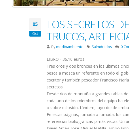
LOS SECRETOS DE
05
TRUCOS, ARTIFICI
Oct
By
medioambiente
Salmónidos
0 Co
LIBRO - 36.10 euros
Tres oros y dos bronces en los últimos ci
pesca a mosca un referente en todo el globo 
escritor y también pescador Francisco Narl
secretos.
Desde ríos de montaña a grandes tablas de l
cada uno de los miembros del equipo ha elegi
o sobre eclosión, tándem, lago desde embarc
En estas páginas, jornada a jornada, los c
referencias bibliográficas jamás vistas. Un
David Arcay, José Miguel Matilla, Emilio Gon