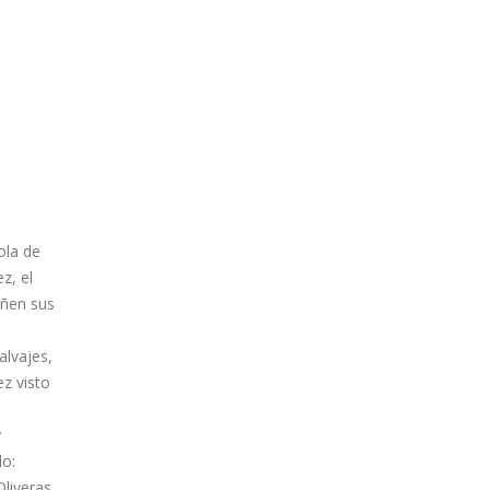
ola de
z, el
eñen sus
alvajes,
ez visto
y
do:
liveras,