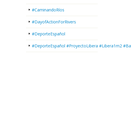
#CaminandoRíos
#DayofActionForRivers
#DeporteEspañol
#DeporteEspañol #ProyectoLibera #Libera1m2 #Ba