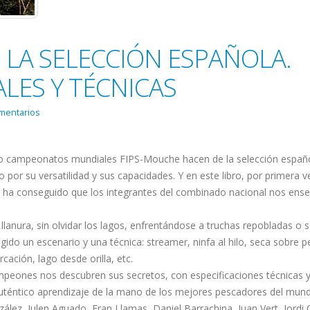
 LA SELECCIÓN ESPAÑOLA.
ALES Y TÉCNICAS
mentarios
nco campeonatos mundiales FIPS-Mouche hacen de la selección españ
por su versatilidad y sus capacidades. Y en este libro, por primera ve
a ha conseguido que los integrantes del combinado nacional nos ens
lanura, sin olvidar los lagos, enfrentándose a truchas repobladas o s
do un escenario y una técnica: streamer, ninfa al hilo, seca sobre p
ación, lago desde orilla, etc.
ampeones nos descubren sus secretos, con especificaciones técnicas 
 auténtico aprendizaje de la mano de los mejores pescadores del mun
zález, Julen Aguado, Fran Llamas, Daniel Barrachina, Juan Vert, Jordi O