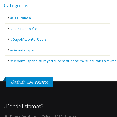
Categorias
#Basuraleza
#CaminandoRíos
#DayofActionForRivers
#DeporteEspañol
#DeporteEspañol #ProyectoLibera #Libera1m2 #Basuraleza #Gree
Contacta con nosotros
¿Dónde Estamos?
Dirección:
Navas de Tolosa, 3 28013 - Madrid