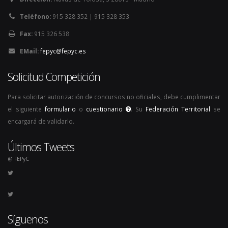
Teléfono:
915 328 352 | 915 328 353
Fax:
915 326 538
EMail:
fepyc@fepyc.es
Solicitud Competición
Para solicitar autorización de concursos no oficiales, debe cumplimentar
el siguiente
formulario
o
cuestionario
. Su
Federación Territorial
se
encargará de validarlo.
Últimos Tweets
@ FEPyC
Síguenos