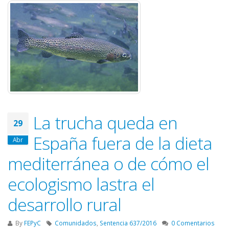
La trucha queda en
29
España fuera de la dieta
Abr
mediterránea o de cómo el
ecologismo lastra el
desarrollo rural
By
FEPyC
Comunidados
,
Sentencia 637/2016
0 Comentarios