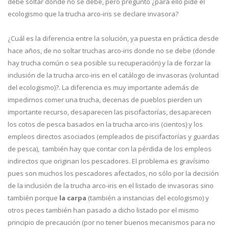
debe soltar donde no se debe, pero pregunto ¿para ello pide el
ecologismo que la trucha arco-iris se declare invasora?
¿Cuál es la diferencia entre la solución, ya puesta en práctica desde
hace años, de no soltar truchas arco-iris donde no se debe (donde
hay trucha común o sea posible su recuperación) y la de forzar la
inclusión de la trucha arco-iris en el catálogo de invasoras (voluntad
del ecologismo)?. La diferencia es muy importante además de
impedirnos comer una trucha, decenas de pueblos pierden un
importante recurso, desaparecen las piscifactorías, desaparecen
los cotos de pesca basados en la trucha arco-iris (cientos) y los
empleos directos asociados (empleados de piscifactorías y guardas
de pesca), también hay que contar con la pérdida de los empleos
indirectos que originan los pescadores. El problema es gravísimo
pues son muchos los pescadores afectados, no sólo por la decisión
de la inclusión de la trucha arco-iris en el listado de invasoras sino
también porque
la carpa
(también a instancias del ecologismo) y
otros peces también han pasado a dicho listado por el mismo
principio de precaución (por no tener buenos mecanismos para no