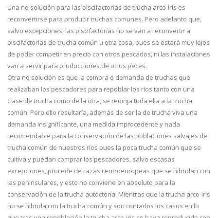
Una no solución para las piscifactorías de trucha arco-iris es
reconvertirse para producir truchas comunes. Pero adelanto que,
salvo excepciones, las piscifactorías no se van a reconvertir a
piscifactorías de trucha común u otra cosa, pues se estará muy lejos
de poder competir en precio con otros pescados, ni las instalaciones
van a servir para producciones de otros peces.
Otra no solución es que la compra o demanda de truchas que
realizaban los pescadores para repoblar los ríos tanto con una
clase de trucha como de la otra, se redirija toda ella a la trucha
común. Pero ello resultaría, además de ser la de trucha viva una
demanda insignificante, una medida improcedente y nada
recomendable para la conservación de las poblaciones salvajes de
trucha común de nuestros ríos pues la poca trucha común que se
cultiva y puedan comprar los pescadores, salvo escasas
excepciones, procede de razas centroeuropeas que se hibridan con
las peninsulares, y esto no conviene en absoluto para la
conservación de la trucha autóctona. Mientras que la trucha arco-iris
no se hibrida con la trucha común y son contados los casos en lo
que tras una repoblación la trucha arco-iris se haya reproducido con