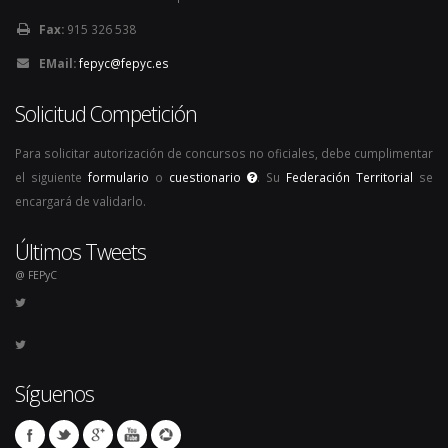
Fax:
915 326 538
EMail:
fepyc@fepyc.es
Solicitud Competición
Para solicitar autorización de concursos no oficiales, debe cumplimentar
el siguiente
formulario
o
cuestionario
. Su
Federación Territorial
se
encargará de validarlo.
Últimos Tweets
@ FEPyC
Síguenos