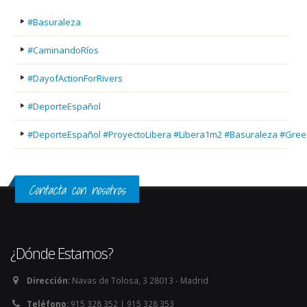
#Basuraleza
#CaminandoRíos
#DayofActionForRivers
#DeporteEspañol
#DeporteEspañol #ProyectoLibera #Libera1m2 #Basuraleza #Gree
Contacta con nosotros
¿Dónde Estamos?
Dirección:
Navas de Tolosa, 3 28013 - Madrid
Teléfono:
915 328 352 | 915 328 353