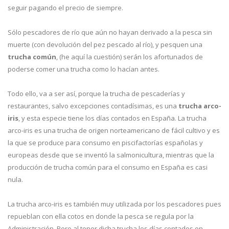
seguir pagando el precio de siempre.
Sólo pescadores de río que aún no hayan derivado a la pesca sin
muerte (con devolución del pez pescado al río), y pesquen una
trucha común
, (he aquí la cuestión) serán los afortunados de
poderse comer una trucha como lo hacían antes.
Todo ello, va a ser así, porque la trucha de pescaderías y
restaurantes, salvo excepciones contadísimas, es una
trucha arco-
iris
, y esta especie tiene los días contados en España. La trucha
arco-iris es una trucha de origen norteamericano de fácil cultivo y es
la que se produce para consumo en piscifactorías españolas y
europeas desde que se inventó la salmonicultura, mientras que la
producción de trucha común para el consumo en España es casi
nula.
La trucha arco-iris es también muy utilizada por los pescadores pues
repueblan con ella cotos en donde la pesca se regula por la
Administración. Pero al tener dicha trucha los días contados en