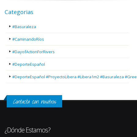
Categorias
#Basuraleza
#CaminandoRíos
#DayofActionForRivers
#DeporteEspañol
#DeporteEspañol #ProyectoLibera #Libera1m2 #Basuraleza #Gree
Contacta con nosotros
¿Dónde Estamos?