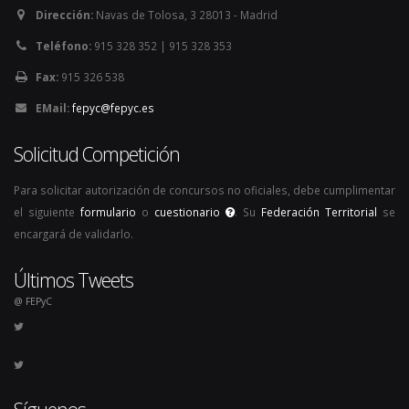
Dirección:
Navas de Tolosa, 3 28013 - Madrid
Teléfono:
915 328 352 | 915 328 353
Fax:
915 326 538
EMail:
fepyc@fepyc.es
Solicitud Competición
Para solicitar autorización de concursos no oficiales, debe cumplimentar
el siguiente
formulario
o
cuestionario
. Su
Federación Territorial
se
encargará de validarlo.
Últimos Tweets
@ FEPyC