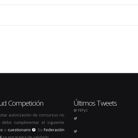
itud Competición
Últimos Tweets
@ FEPyC
icitar autorización de concursos no
s, debe cumplimentar el siguiente
io
o
cuestionario
. Su
Federación
l
se encargará de validarlo.