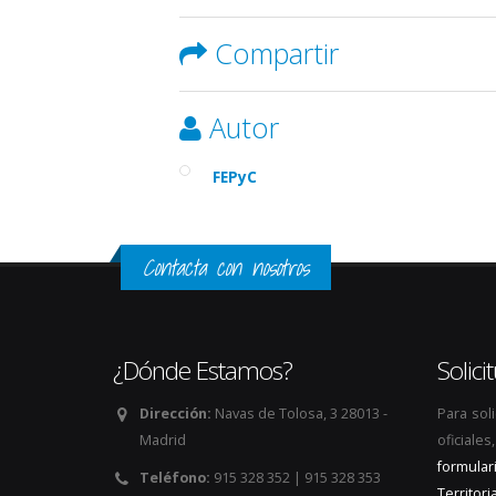
Compartir
Autor
FEPyC
Contacta con nosotros
¿Dónde Estamos?
Solic
Dirección:
Navas de Tolosa, 3 28013 -
Para sol
Madrid
oficiale
formular
Teléfono:
915 328 352 | 915 328 353
Territoria