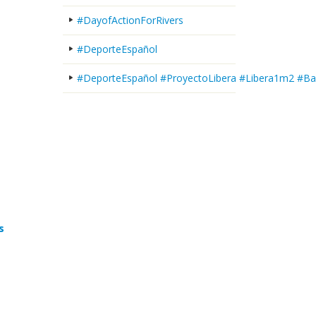
#DayofActionForRivers
#DeporteEspañol
#DeporteEspañol #ProyectoLibera #Libera1m2 #Ba
s