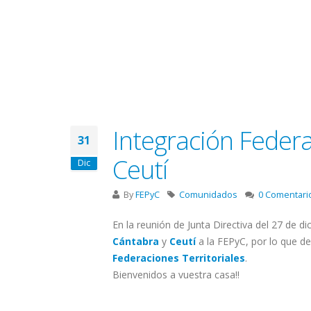
Integración Feder
31
Ceutí
Dic
By
FEPyC
Comunidados
0 Comentari
En la reunión de Junta Directiva del 27 de d
Cántabra
y
Ceutí
a la FEPyC, por lo que 
Federaciones Territoriales
.
Bienvenidos a vuestra casa‼️