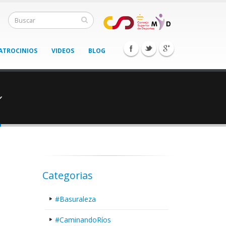
ATROCINIOS
VIDEOS
BLOG
í
Categorias
#Basuraleza
#CaminandoRíos