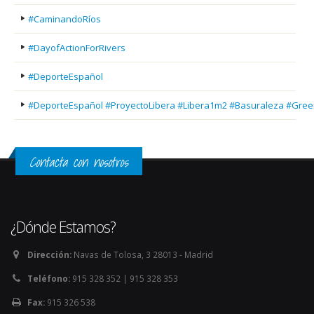
#CaminandoRíos
#DayofActionForRivers
#DeporteEspañol
#DeporteEspañol #ProyectoLibera #Libera1m2 #Basuraleza #Gree
Contacta con nosotros
¿Dónde Estamos?
Dirección:
Navas de Tolosa, 3 28013 - Madrid
Teléfono:
915 328 352 | 915 328 353
Fax:
915 326 538