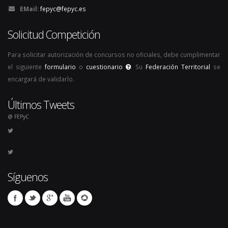
EMail:
fepyc@fepyc.es
Solicitud Competición
Para solicitar autorización de concursos no oficiales, debe cumplimentar
el siguiente
formulario
o
cuestionario
. Su
Federación Territorial
se
encargará de validarlo.
Últimos Tweets
@ FEPyC
Síguenos