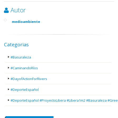
Autor
medioambiente
Categorias
#Basuraleza
#CaminandoRíos
#DayofActionForRivers
#DeporteEspañol
#DeporteEspañol #ProyectoLibera #Libera1m2 #Basuraleza #Gree