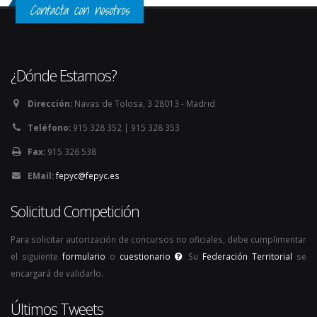
Contacta con nosotros
¿Dónde Estamos?
Dirección:
Navas de Tolosa, 3 28013 - Madrid
Teléfono:
915 328 352 | 915 328 353
Fax:
915 326 538
EMail:
fepyc@fepyc.es
Solicitud Competición
Para solicitar autorización de concursos no oficiales, debe cumplimentar
el siguiente
formulario
o
cuestionario
. Su
Federación Territorial
se
encargará de validarlo.
Últimos Tweets