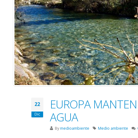
EUROPA MANTEND
22
AGUA
Dic
By
medioambiente
Medio ambiente