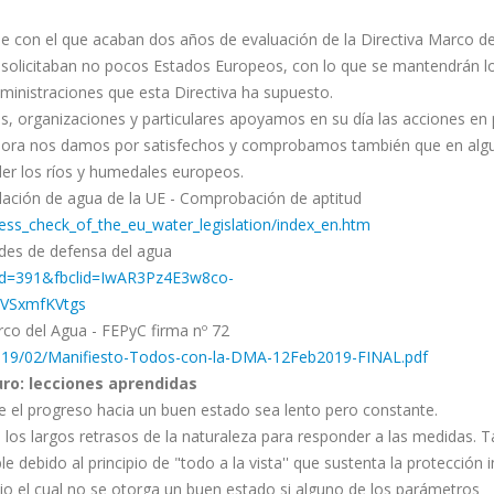
e con el que acaban dos años de evaluación de la Directiva Marco d
e solicitaban no pocos Estados Europeos, con lo que se mantendrán l
dministraciones que esta Directiva ha supuesto.
, organizaciones y particulares apoyamos en su día las acciones en 
 ahora nos damos por satisfechos y comprobamos también que en alg
er los ríos y humedales europeos.
lación de agua de la UE - Comprobación de aptitud
ness_check_of_the_eu_water_legislation/index_en.htm
edes de defensa del agua
hp?id=391&fbclid=IwAR3Pz4E3w8co-
VSxmfKVtgs
rco del Agua - FEPyC firma nº 72
2019/02/Manifiesto-Todos-con-la-DMA-12Feb2019-FINAL.pdf
ro: lecciones aprendidas
e el progreso hacia un buen estado sea lento pero constante.
a los largos retrasos de la naturaleza para responder a las medidas. 
le debido al principio de "todo a la vista'' que sustenta la protección i
jo el cual no se otorga un buen estado si alguno de los parámetros