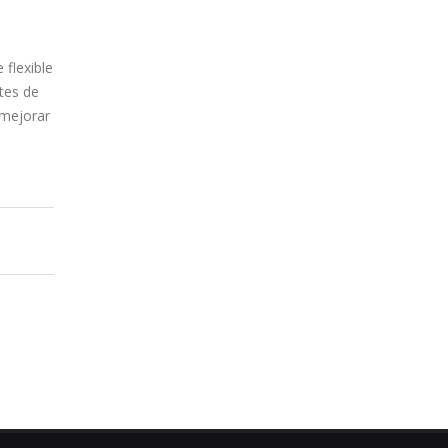
 flexible
tes de
 mejorar