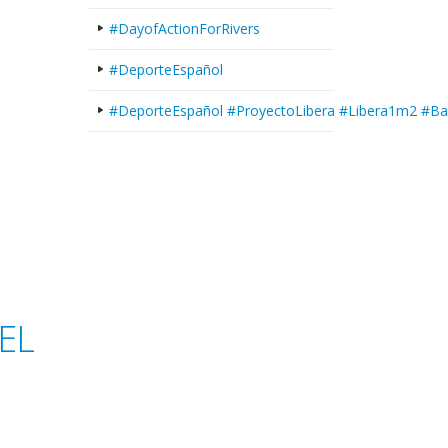
#DayofActionForRivers
#DeporteEspañol
#DeporteEspañol #ProyectoLibera #Libera1m2 #Ba
EL