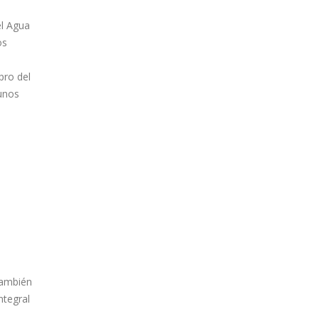
el Agua
os
pro del
unos
También
ntegral