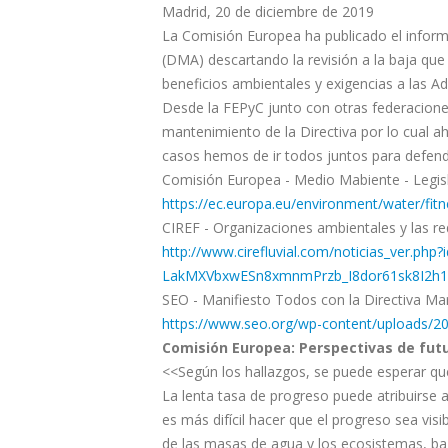
Madrid, 20 de diciembre de 2019
La Comisión Europea ha publicado el inform
(DMA) descartando la revisión a la baja qu
beneficios ambientales y exigencias a las A
Desde la FEPyC junto con otras federaciones
mantenimiento de la Directiva por lo cual
casos hemos de ir todos juntos para defend
Comisión Europea - Medio Mabiente - Legis
https://ec.europa.eu/environment/water/fit
CIREF - Organizaciones ambientales y las r
http://www.cirefluvial.com/noticias_ver.p
LakMXVbxwESn8xmnmPrzb_I8dor61sk8I2h1
SEO - Manifiesto Todos con la Directiva Ma
https://www.seo.org/wp-content/uploads/
Comisión Europea: Perspectivas de futu
<<Según los hallazgos, se puede esperar qu
La lenta tasa de progreso puede atribuirse 
es más difícil hacer que el progreso sea visib
de las masas de agua y los ecosistemas, ba