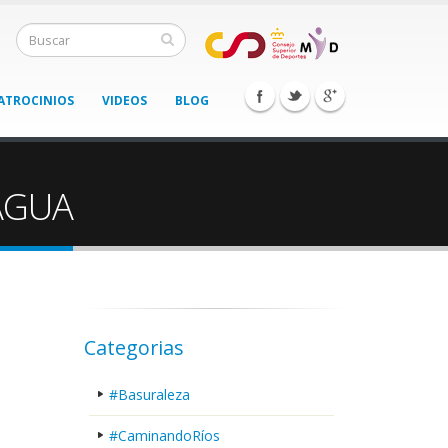
ATROCINIOS
VIDEOS
BLOG
AGUA
Categorias
#Basuraleza
#CaminandoRíos