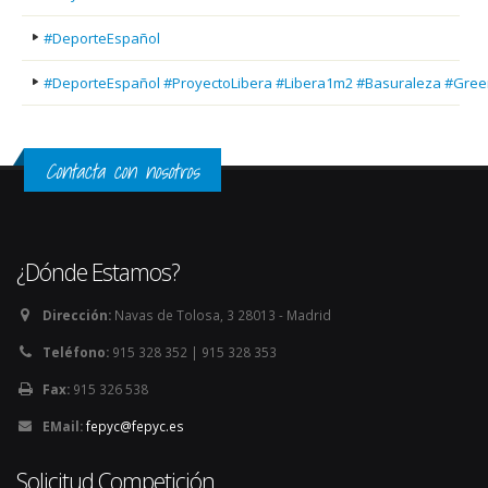
#DeporteEspañol
#DeporteEspañol #ProyectoLibera #Libera1m2 #Basuraleza #Gree
Contacta con nosotros
¿Dónde Estamos?
Dirección:
Navas de Tolosa, 3 28013 - Madrid
Teléfono:
915 328 352 | 915 328 353
Fax:
915 326 538
EMail:
fepyc@fepyc.es
Solicitud Competición