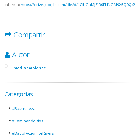
Informa:
https://drive.google.com/file/d/1CIhGaMJZiB0EHNGM9X5Q0Q
Compartir
Autor
medioambiente
Categorias
#Basuraleza
#CaminandoRíos
#DayofActionForRivers