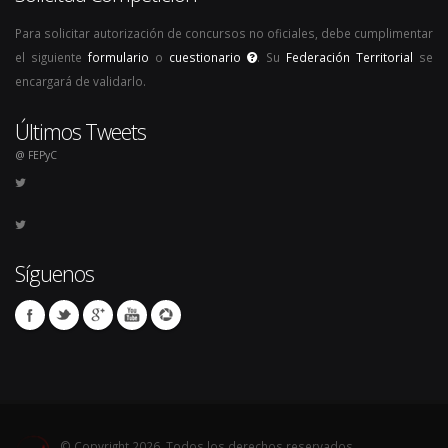
Para solicitar autorización de concursos no oficiales, debe cumplimentar
el siguiente
formulario
o
cuestionario
. Su
Federación Territorial
se
encargará de validarlo.
Últimos Tweets
@ FEPyC
Síguenos
© Copyright 2026. Todos los derechos reservados.