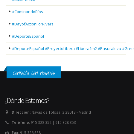
#CaminandoRíos
#DayofActionForRivers
#DeporteEspañol
#DeporteEspañol #ProyectoLibera #Libera1m2 #Basuraleza #Gree
Contacta con nosotros
¿Dónde Estamos?
Dirección:
Navas de Tolosa, 3 28013 - Madrid
Teléfono:
915 328 352 | 915 328 353
Fax:
915 326 538