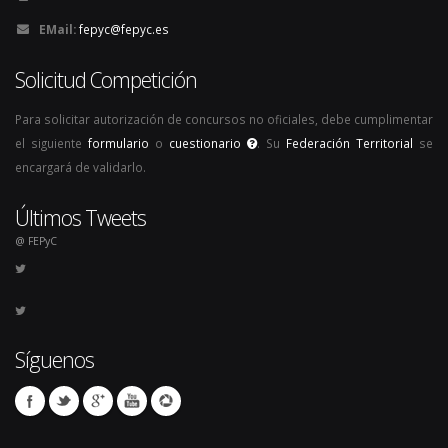
EMail:
fepyc@fepyc.es
Solicitud Competición
Para solicitar autorización de concursos no oficiales, debe cumplimentar
el siguiente
formulario
o
cuestionario
. Su
Federación Territorial
se
encargará de validarlo.
Últimos Tweets
@ FEPyC
Síguenos