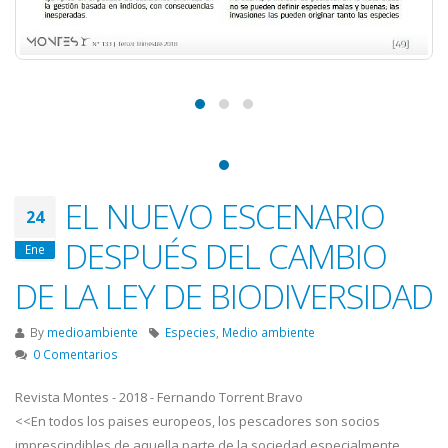
EL NUEVO ESCENARIO
24
DESPUÉS DEL CAMBIO
Ene
DE LA LEY DE BIODIVERSIDAD
By
medioambiente
Especies
,
Medio ambiente
0 Comentarios
Revista Montes - 2018 - Fernando Torrent Bravo
<<En todos los paises europeos, los pescadores son socios
imprescindibles de aquella parte de la sociedad especialmente