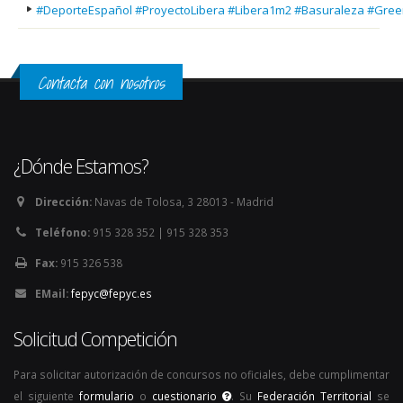
#DeporteEspañol #ProyectoLibera #Libera1m2 #Basuraleza #Gree
Contacta con nosotros
¿Dónde Estamos?
Dirección:
Navas de Tolosa, 3 28013 - Madrid
Teléfono:
915 328 352 | 915 328 353
Fax:
915 326 538
EMail:
fepyc@fepyc.es
Solicitud Competición
Para solicitar autorización de concursos no oficiales, debe cumplimentar
el siguiente
formulario
o
cuestionario
. Su
Federación Territorial
se