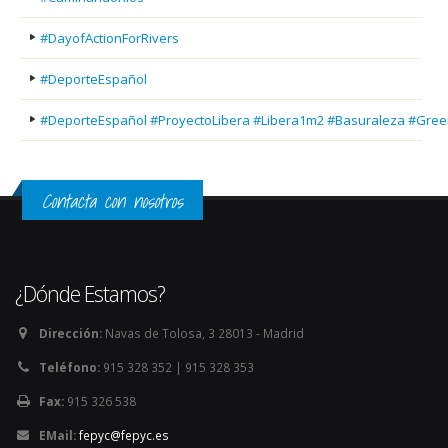
#DayofActionForRivers
#DeporteEspañol
#DeporteEspañol #ProyectoLibera #Libera1m2 #Basuraleza #Gree
Contacta con nosotros
¿Dónde Estamos?
Dirección:
Navas de Tolosa, 3 28013 - Madrid
Teléfono:
915 328 352 | 915 328 353
Fax:
915 326 538
EMail:
fepyc@fepyc.es