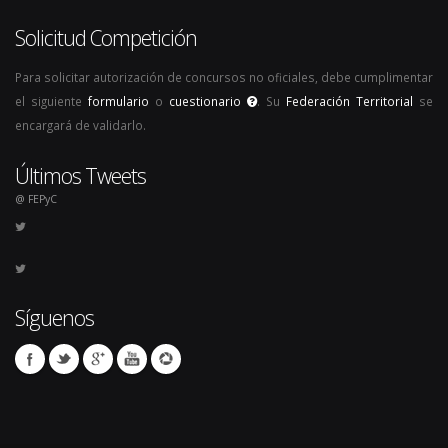
Solicitud Competición
Para solicitar autorización de concursos no oficiales, debe cumplimentar
el siguiente
formulario
o
cuestionario
. Su
Federación Territorial
se
encargará de validarlo.
Últimos Tweets
@ FEPyC
Síguenos