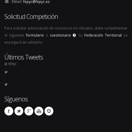
EMail:
fepyc@fepyc.es
Solicitud Competición
Para solicitar autorización de concursos no oficiales, debe cumplimentar
el siguiente
formulario
o
cuestionario
. Su
Federación Territorial
se
encargará de validarlo.
Últimos Tweets
@ FEPyC
Síguenos