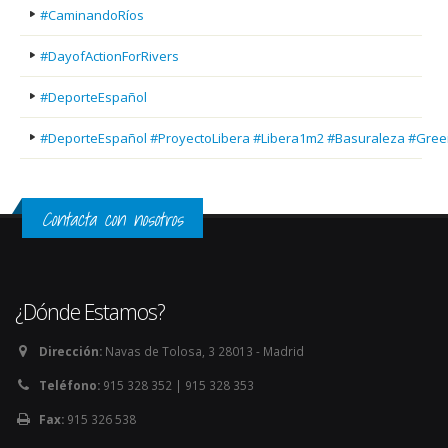
#CaminandoRíos
#DayofActionForRivers
#DeporteEspañol
#DeporteEspañol #ProyectoLibera #Libera1m2 #Basuraleza #Gree
Contacta con nosotros
¿Dónde Estamos?
Dirección:
Navas de Tolosa, 3 28013 - Madrid
Teléfono:
915 328 352 | 915 328 353
Fax:
915 326 538