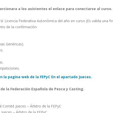
porcionara a los asistentes el enlace para conectarse al curso.
: Licencia Federativa Autonómica del año en curso (Es valida una fo
to de la confirmación.
as Genéricas).
s.
s.
mpeticiones.
n la pagina web de la FEPyC En el apartado Jueces.
e de la Federación Española de Pesca y Casting.
omité Jueces – Árbitro de la FEPyC
ueces – Árbitro de la FEPyC