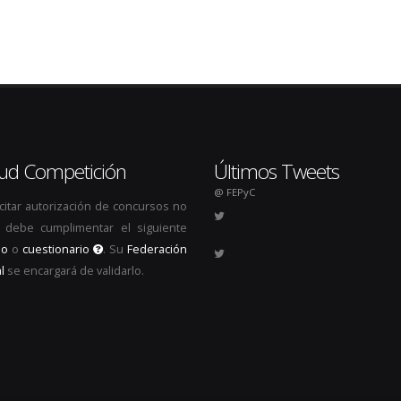
itud Competición
Últimos Tweets
@ FEPyC
icitar autorización de concursos no
s, debe cumplimentar el siguiente
io
o
cuestionario
. Su
Federación
l
se encargará de validarlo.