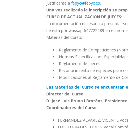
justificante a
fepyc@fepyc.es
.
Una vez realizada la inscripción se pro
CURSO DE ACTUALIZACION DE JUECES:
La documentación necesaria a presentar será
de esta por wassap 647722289 en el momen
Materias del Curso:
Reglamento de Competiciones (Norm
Normas Específicas por Especialidade
Reglamento de Jueces.
Reconocimiento de especies piscícola
Modificaciones al Reglamento de Co
Las Materias del Curso se encuentran e
Director del Curso:
D. José Luis Bruna i Brotóns, President
Coordinadores del Curso:
FERNANDEZ ALVAREZ, VICENTE Vocal C
FOLCH PRADES, LIDON Vocal Comité J