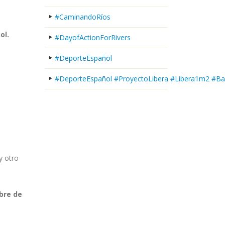
#CaminandoRíos
ol.
#DayofActionForRivers
#DeporteEspañol
#DeporteEspañol #ProyectoLibera #Libera1m2 #Ba
y otro
bre de