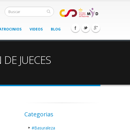
ATROCINIOS
VIDEOS
BLOG
 DE JUECES
Categorias
#Basuraleza