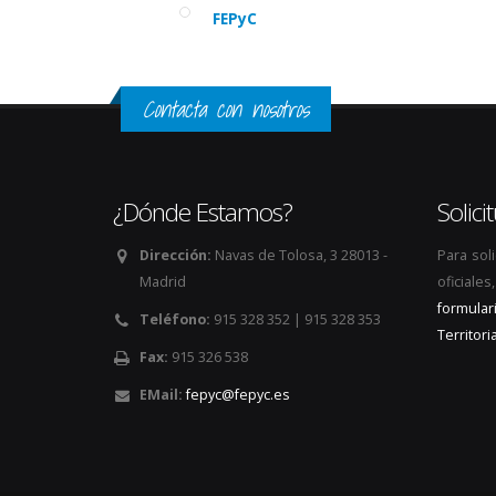
FEPyC
Contacta con nosotros
¿Dónde Estamos?
Solic
Dirección:
Navas de Tolosa, 3 28013 -
Para sol
Madrid
oficiale
formular
Teléfono:
915 328 352 | 915 328 353
Territoria
Fax:
915 326 538
EMail:
fepyc@fepyc.es