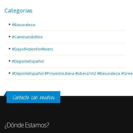
Categorias
#Basuraleza
#CaminandoRíos
#DayofActionForRivers
#DeporteEspañol
#DeporteEspañol #ProyectoLibera #Libera1m2 #Basuraleza #Gree
Contacta con nosotros
¿Dónde Estamos?