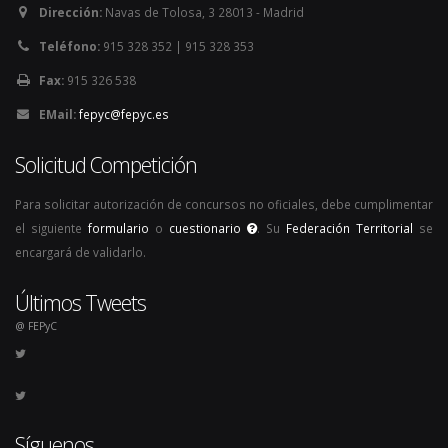
Dirección:
Navas de Tolosa, 3 28013 - Madrid
Teléfono:
915 328 352 | 915 328 353
Fax:
915 326 538
EMail:
fepyc@fepyc.es
Solicitud Competición
Para solicitar autorización de concursos no oficiales, debe cumplimentar
el siguiente
formulario
o
cuestionario
. Su
Federación Territorial
se
encargará de validarlo.
Últimos Tweets
@ FEPyC
Síguenos