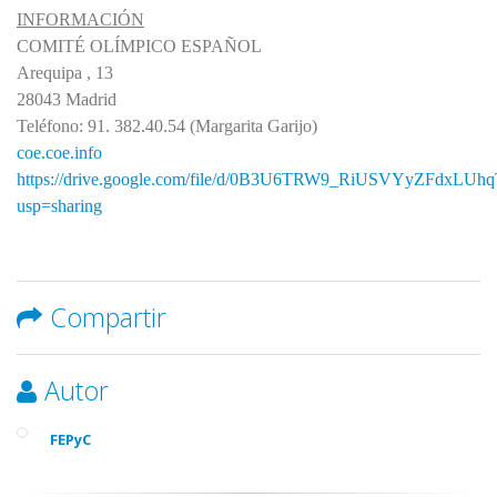
INFORMACIÓN
COMITÉ OLÍMPICO ESPAÑOL
Arequipa , 13
28043 Madrid
Teléfono: 91. 382.40.54 (Margarita Garijo)
coe.coe.info
https://drive.google.com/file/d/0B3U6TRW9_RiUSVYyZFdxLUh
usp=sharing
Compartir
Autor
FEPyC