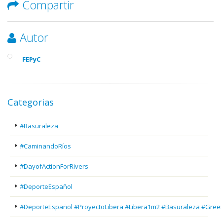
Compartir
Autor
FEPyC
Categorias
#Basuraleza
#CaminandoRíos
#DayofActionForRivers
#DeporteEspañol
#DeporteEspañol #ProyectoLibera #Libera1m2 #Basuraleza #Gree