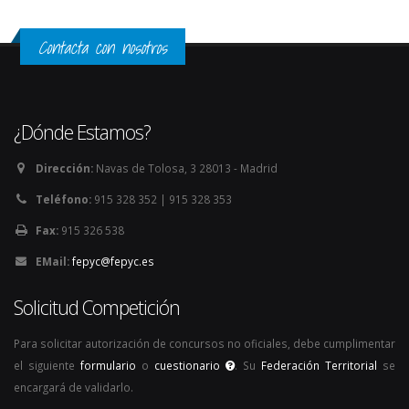
Contacta con nosotros
¿Dónde Estamos?
Dirección:
Navas de Tolosa, 3 28013 - Madrid
Teléfono:
915 328 352 | 915 328 353
Fax:
915 326 538
EMail:
fepyc@fepyc.es
Solicitud Competición
Para solicitar autorización de concursos no oficiales, debe cumplimentar
el siguiente
formulario
o
cuestionario
. Su
Federación Territorial
se
encargará de validarlo.