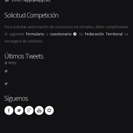
Solicitud Competición
Para solicitar autorización de concursos no oficiales, debe cumplimentar
el siguiente
formulario
o
cuestionario
. Su
Federación Territorial
se
encargará de validarlo.
Últimos Tweets
@ FEPyC
Síguenos