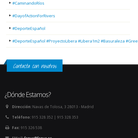
#CaminandoRíos
#DayofActionForRivers
#DeporteEspañol
#DeporteEspañol #ProyectoLibera #Libera1m2 #Basuraleza #Gree
Contacta con nosotros
¿Dónde Estamos?
Dirección:
Navas de Tolosa, 3 28013 - Madrid
Teléfono:
915 328 352 | 915 328 353
Fax:
915 326 538
EMail:
fepyc@fepyc.es