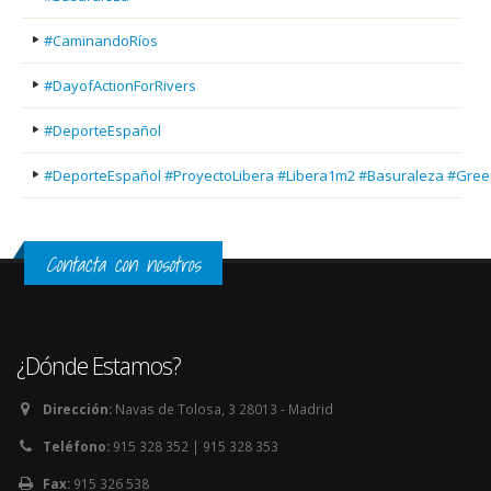
#CaminandoRíos
#DayofActionForRivers
#DeporteEspañol
#DeporteEspañol #ProyectoLibera #Libera1m2 #Basuraleza #Gree
Contacta con nosotros
¿Dónde Estamos?
Dirección:
Navas de Tolosa, 3 28013 - Madrid
Teléfono:
915 328 352 | 915 328 353
Fax:
915 326 538