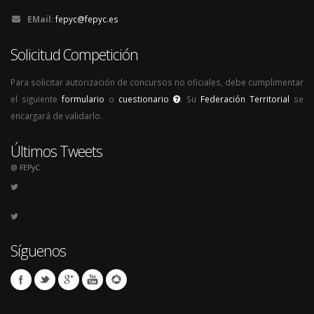
EMail:
fepyc@fepyc.es
Solicitud Competición
Para solicitar autorización de concursos no oficiales, debe cumplimentar
el siguiente
formulario
o
cuestionario
. Su
Federación Territorial
se
encargará de validarlo.
Últimos Tweets
@ FEPyC
Síguenos