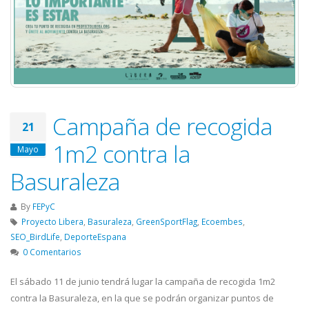
Campaña de recogida
21
1m2 contra la
Mayo
Basuraleza
By
FEPyC
Proyecto Libera
,
Basuraleza
,
GreenSportFlag
,
Ecoembes
,
SEO_BirdLife
,
DeporteEspana
0 Comentarios
El sábado 11 de junio tendrá lugar la campaña de recogida 1m2
contra la Basuraleza, en la que se podrán organizar puntos de