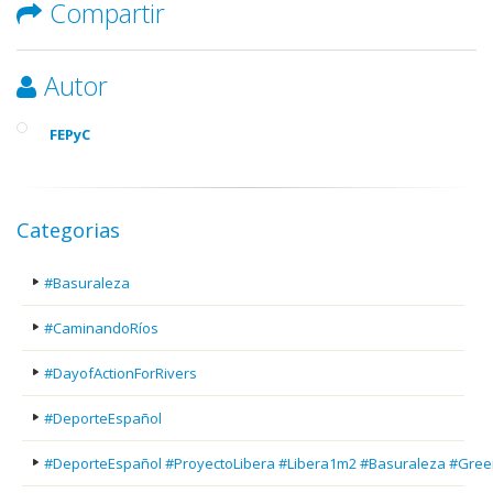
Compartir
Autor
FEPyC
Categorias
#Basuraleza
#CaminandoRíos
#DayofActionForRivers
#DeporteEspañol
#DeporteEspañol #ProyectoLibera #Libera1m2 #Basuraleza #Gree