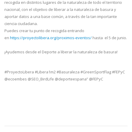
recogida en distintos lugares de la naturaleza de todo el territorio
nacional, con el objetivo de liberar a la naturaleza de basura y
aportar datos a una base común, a través de la tan importante
ciencia ciudadana.
Puedes crear tu punto de recogida entrando
en
https://proyectolibera.org/proximos-eventos/
hasta el 5 de junio.
¡Ayudemos desde el Deporte a liberar la naturaleza de basura!
#ProyectoLibera #Libera1m2 #Basuraleza #GreenSportFlag #FEPyC
@ecoembes @SEO_BirdLife @deporteespana” @FEPyC