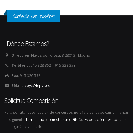
Contacta con nosotros
¿Dónde Estamos?
Dirección:
Navas de Tolosa, 3 28013 - Madrid
Teléfono:
915 328 352 | 915 328 353
Fax:
915 326 538
EMail:
fepyc@fepyc.es
Solicitud Competición
Para solicitar autorización de concursos no oficiales, debe cumplimentar
el siguiente
formulario
o
cuestionario
. Su
Federación Territorial
se
encargará de validarlo.