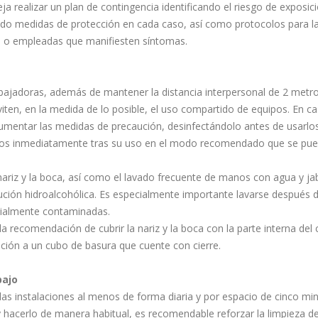
ja realizar un plan de contingencia identificando el riesgo de exposici
ando medidas de protección en cada caso, así como protocolos para l
os o empleadas que manifiesten síntomas.
abajadoras, además de mantener la distancia interpersonal de 2 metro
iten, en la medida de lo posible, el uso compartido de equipos. En c
umentar las medidas de precaución, desinfectándolo antes de usarlos
 manos inmediatamente tras su uso en el modo recomendado que se pu
nariz y la boca, así como el lavado frecuente de manos con agua y ja
ión hidroalcohólica. Es especialmente importante lavarse después d
ncialmente contaminadas.
a recomendación de cubrir la nariz y la boca con la parte interna del
ción a un cubo de basura que cuente con cierre.
bajo
 las instalaciones al menos de forma diaria y por espacio de cinco mi
y hacerlo de manera habitual, es recomendable reforzar la limpieza de