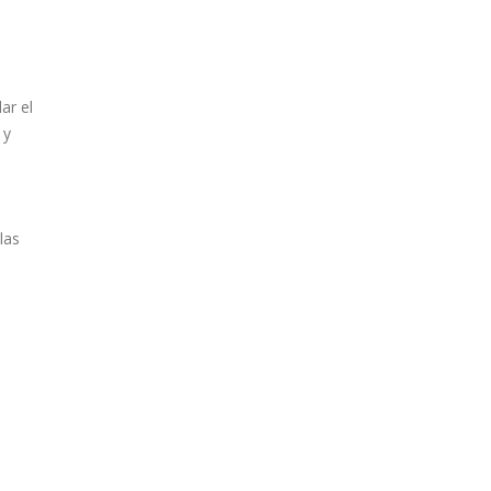
ar el
 y
las