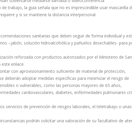
edan solventarse mediante llamada o videoconferencia
 de trabajo, la guía señala que no es imprescindible usar mascarilla 
 requiere y si se mantiene la distancia interpersonal.
ecomendaciones sanitarias que deben seguir de forma individual y es
rios –jabón, solución hidroalcohólica y pañuelos desechables- para 
ización reforzada con productos autorizados por el Ministerio de Sa
 este enlace.
ontar con aprovisionamiento suficiente de material de protección,
se deberán adoptar medidas específicas para minimizar el riesgo de
ensibles o vulnerables, como las personas mayores de 65 años,
rmedades cardiovasculares, diabetes, enfermedades pulmonares cró
los servicios de prevención de riesgos laborales, el teletrabajo o unas
rcunstancias podrán solicitar una valoración de su facultativo de ate