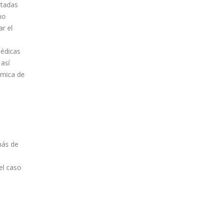
ctadas
no
r el
médicas
 así
ómica de
más de
el caso