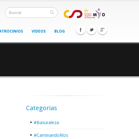
ATROCINIOS
VIDEOS
BLOG
Categorias
#Basuraleza
#CaminandoRíos