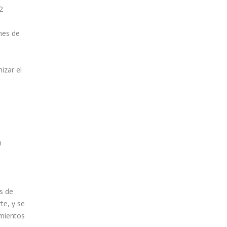
2
nes de
izar el
n
os de
te, y se
amientos