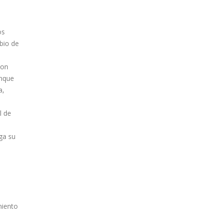
os
bio de
con
unque
a,
l de
ga su
miento