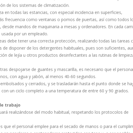
ción de los sistemas de climatización.
a en todas las estancias, con especial incidencia en superficies,
ás frecuencia como ventanas o pomos de puertas, así como todos l
s, desde mandos de maquinaria a mesas y ordenadores. En cada cam
jo usada por un empleado.
reas debe tener una correcta protección, realizando todas las tareas 
 de disponer de los detergentes habituales, pues son suficientes, a
ón de lejía u otros productos desinfectantes a las rutinas de limpiez
y tras despojarse de guantes y mascarilla, es necesario que el persona
anos, con agua y jabón, al menos 40-60 segundos.
n embolsados y cerrados, y se trasladarán hasta el punto donde se ha
con un ciclo completo a una temperatura de entre 60 y 90 grados.
de trabajo
nuará realizándose del modo habitual, respetando los protocolos de
s que el personal emplee para el secado de manos o para el cumpli