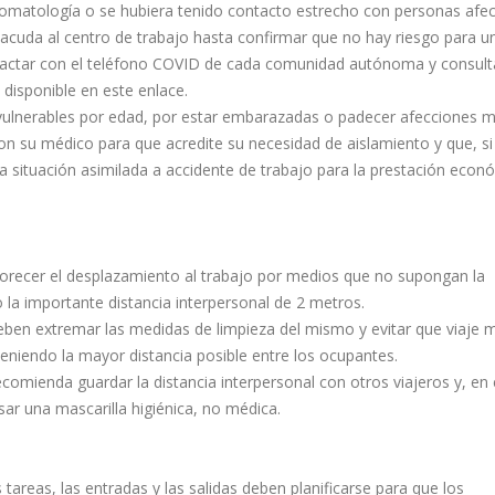
tomatología o se hubiera tenido contacto estrecho con personas afe
 acuda al centro de trabajo hasta confirmar que no hay riesgo para u
tactar con el teléfono COVID de cada comunidad autónoma y consulta
disponible en este enlace.
ulnerables por edad, por estar embarazadas o padecer afecciones 
n su médico para que acredite su necesidad de aislamiento y que, si
na situación asimilada a accidente de trabajo para la prestación econ
orecer el desplazamiento al trabajo por medios que no supongan la
la importante distancia interpersonal de 2 metros.
deben extremar las medidas de limpieza del mismo y evitar que viaje 
eniendo la mayor distancia posible entre los ocupantes.
ecomienda guardar la distancia interpersonal con otros viajeros y, en 
sar una mascarilla higiénica, no médica.
s tareas, las entradas y las salidas deben planificarse para que los