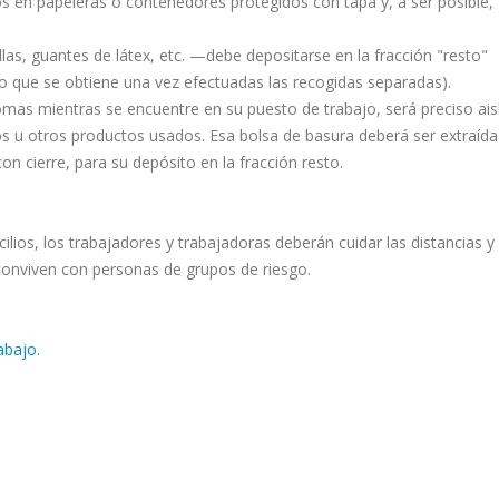
os en papeleras o contenedores protegidos con tapa y, a ser posible,
las, guantes de látex, etc. —debe depositarse en la fracción "resto"
o que se obtiene una vez efectuadas las recogidas separadas).
mas mientras se encuentre en su puesto de trabajo, será preciso aisl
 u otros productos usados. Esa bolsa de basura deberá ser extraída
n cierre, para su depósito en la fracción resto.
ilios, los trabajadores y trabajadoras deberán cuidar las distancias y 
conviven con personas de grupos de riesgo.
abajo.