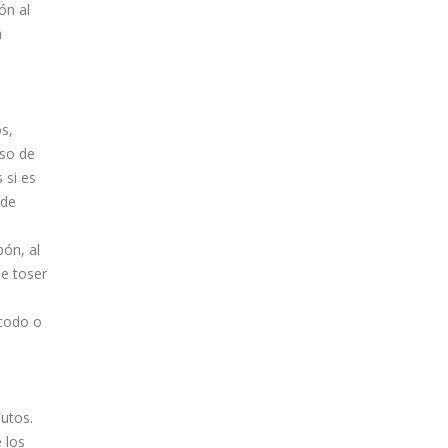
ón al
a
s,
aso de
 si es
ede
bón, al
e toser
 codo o
nutos.
 los