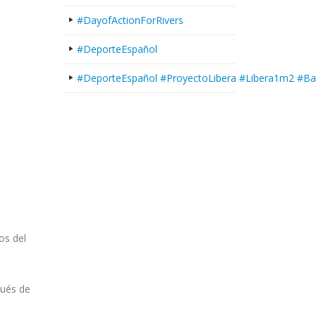
#DayofActionForRivers
#DeporteEspañol
#DeporteEspañol #ProyectoLibera #Libera1m2 #Ba
os del
pués de