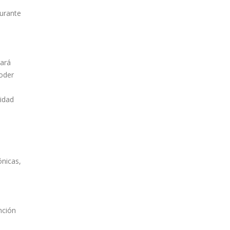
durante
tará
poder
nidad
nicas,
nción