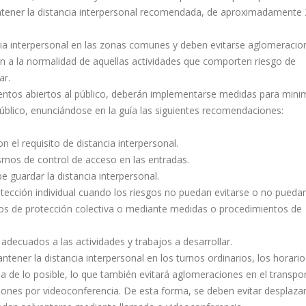
ntener la distancia interpersonal recomendada, de aproximadamente 
cia interpersonal en las zonas comunes y deben evitarse aglomeracio
ón a la normalidad de aquellas actividades que comporten riesgo de
ar.
ntos abiertos al público, deberán implementarse medidas para minim
úblico, enunciándose en la guía las siguientes recomendaciones:
n el requisito de distancia interpersonal.
smos de control de acceso en las entradas.
be guardar la distancia interpersonal.
otección individual cuando los riesgos no puedan evitarse o no pueda
cos de protección colectiva o mediante medidas o procedimientos de
 adecuados a las actividades y trabajos a desarrollar.
ener la distancia interpersonal en los turnos ordinarios, los horari
a de lo posible, lo que también evitará aglomeraciones en el transpor
euniones por videoconferencia. De esta forma, se deben evitar desplaz