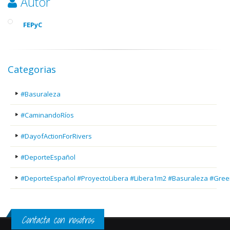
Autor
FEPyC
Categorias
#Basuraleza
#CaminandoRíos
#DayofActionForRivers
#DeporteEspañol
#DeporteEspañol #ProyectoLibera #Libera1m2 #Basuraleza #Gree
Contacta con nosotros