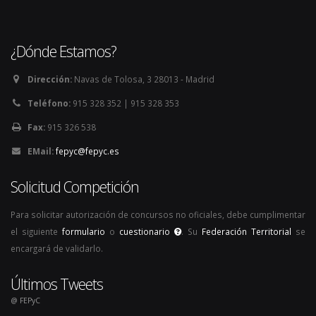
¿Dónde Estamos?
Dirección:
Navas de Tolosa, 3 28013 - Madrid
Teléfono:
915 328 352 | 915 328 353
Fax:
915 326 538
EMail:
fepyc@fepyc.es
Solicitud Competición
Para solicitar autorización de concursos no oficiales, debe cumplimentar
el siguiente
formulario
o
cuestionario
. Su
Federación Territorial
se
encargará de validarlo.
Últimos Tweets
@ FEPyC