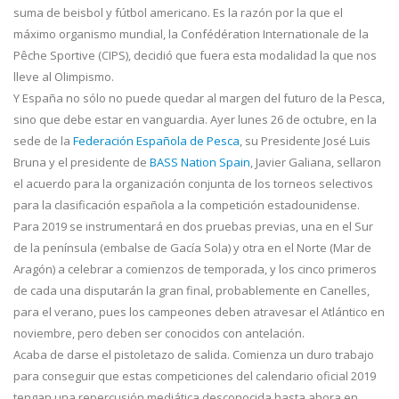
suma de beisbol y fútbol americano. Es la razón por la que el
máximo organismo mundial, la Confédération Internationale de la
Pêche Sportive (CIPS), decidió que fuera esta modalidad la que nos
lleve al Olimpismo.
Y España no sólo no puede quedar al margen del futuro de la Pesca,
sino que debe estar en vanguardia. Ayer lunes 26 de octubre, en la
sede de la
Federación Española de Pesca
, su Presidente José Luis
Bruna y el presidente de
BASS Nation Spain
, Javier Galiana, sellaron
el acuerdo para la organización conjunta de los torneos selectivos
para la clasificación española a la competición estadounidense.
Para 2019 se instrumentará en dos pruebas previas, una en el Sur
de la península (embalse de Gacía Sola) y otra en el Norte (Mar de
Aragón) a celebrar a comienzos de temporada, y los cinco primeros
de cada una disputarán la gran final, probablemente en Canelles,
para el verano, pues los campeones deben atravesar el Atlántico en
noviembre, pero deben ser conocidos con antelación.
Acaba de darse el pistoletazo de salida. Comienza un duro trabajo
para conseguir que estas competiciones del calendario oficial 2019
tengan una repercusión mediática desconocida hasta ahora en