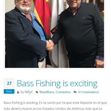
Bass Fishing is exciting
27
Nov
By
FEPyC
BlackBass
,
Convenios
0 Comentarios
Bass Fishing is exciting. Es la razón por la que este Deporte es el que
más dinero mueve en los Estados Unidos de América, más que la