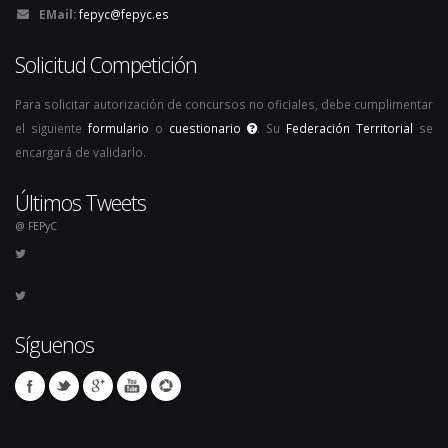
EMail:
fepyc@fepyc.es
Solicitud Competición
Para solicitar autorización de concursos no oficiales, debe cumplimentar
el siguiente
formulario
o
cuestionario
. Su
Federación Territorial
se
encargará de validarlo.
Últimos Tweets
@ FEPyC
Síguenos