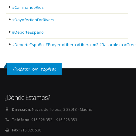
#CaminandoRíos
#DayofActionForRivers
#DeporteEspañol
#DeporteEspañol #ProyectoLibera #Libera1m2 #Basuraleza #Gree
Contacta con nosotros
¿Dónde Estamos?
Dirección:
Navas de Tolosa, 3 28013 - Madrid
Teléfono:
915 328 352 | 915 328 353
Fax:
915 326 538