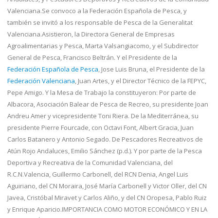
Valenciana.Se convoco a la Federación Española de Pesca, y
también se invitó a los responsable de Pesca de la Generalitat
Valenciana.Asistieron, la Directora General de Empresas
Agroalimentarias y Pesca, Marta Valsangiacomo, y el Subdirector
General de Pesca, Francisco Beltrán. Y el Presidente de la
Federación Española de Pesca
, Jose Luis Bruna, el Presidente de la
Federación Valenciana
, Juan Artes, y el Director Técnico de la FEPYC,
Pepe Amigo. Y la Mesa de Trabajo la constituyeron: Por parte de
Albacora, Asociación Balear de Pesca de Recreo, su presidente Joan
Andreu Amer y vicepresidente Toni Riera. De la Mediterránea, su
presidente Pierre Fourcade, con Octavi Font, Albert Gracia, Juan
Carlos Batanero y Antonio Segado. De Pescadores Recreativos de
Atún Rojo Andaluces, Emilio Sánchez (p.d.). Y por parte de la Pesca
Deportiva y Recreativa de la Comunidad Valenciana, del
R.C.N.Valencia, Guillermo Carbonell, del RCN Denia, Angel Luis
Aguiriano, del CN Moraira, José María Carbonell y Victor Oller, del CN
Javea, Cristóbal Miravet y Carlos Aliño, y del CN Oropesa, Pablo Ruiz
y Enrique Aparicio.
IMPORTANCIA COMO MOTOR ECONÓMICO Y EN LA