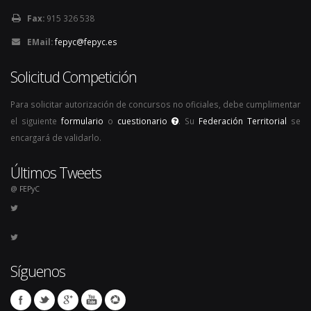
Fax:
915 326 538
EMail:
fepyc@fepyc.es
Solicitud Competición
Para solicitar autorización de concursos no oficiales, debe cumplimentar
el siguiente
formulario
o
cuestionario
. Su
Federación Territorial
se
encargará de validarlo.
Últimos Tweets
@ FEPyC
Síguenos