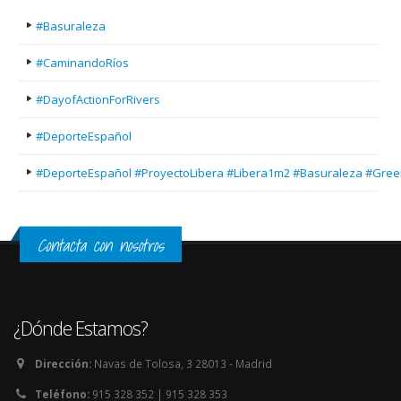
#Basuraleza
#CaminandoRíos
#DayofActionForRivers
#DeporteEspañol
#DeporteEspañol #ProyectoLibera #Libera1m2 #Basuraleza #Gree
Contacta con nosotros
¿Dónde Estamos?
Dirección:
Navas de Tolosa, 3 28013 - Madrid
Teléfono:
915 328 352 | 915 328 353