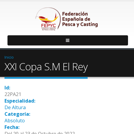
Inicio
XXI Copa S.M El Rey
Id:
22PA21
Especialidad:
De Altura
Categoría:
Absoluto
Fecha:
Del 20 al 23 de Octubre de 2022