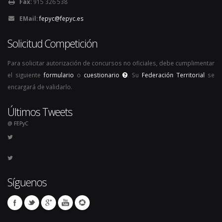
Fax:
915 326 538
EMail:
fepyc@fepyc.es
Solicitud Competición
Para solicitar autorización de concursos no oficiales, debe cumplimentar
el siguiente
formulario
o
cuestionario
. Su
Federación Territorial
se
encargará de validarlo.
Últimos Tweets
@ FEPyC
Síguenos