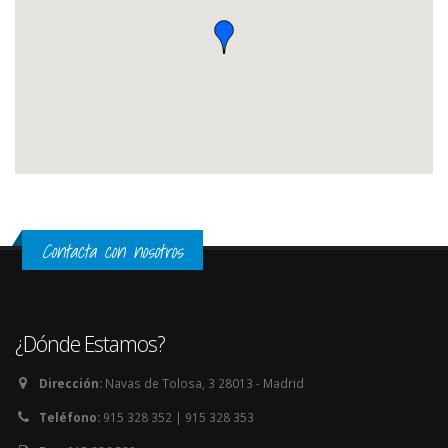
Contacta con nosotros
¿Dónde Estamos?
Dirección:
Navas de Tolosa, 3 28013 - Madrid
Teléfono:
915 328 352 | 915 328 353