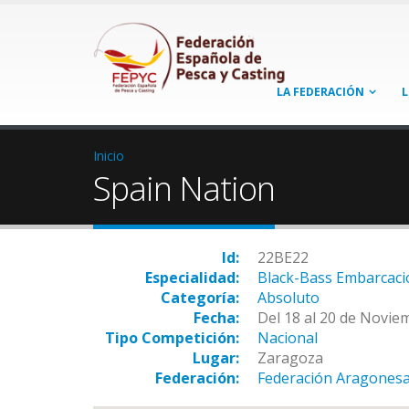
LA FEDERACIÓN
L
Inicio
Spain Nation
Id:
22BE22
Especialidad:
Black-Bass Embarcaci
Categoría:
Absoluto
Fecha:
Del 18 al 20 de Novie
Tipo Competición:
Nacional
Lugar:
Zaragoza
Federación:
Federación Aragonesa