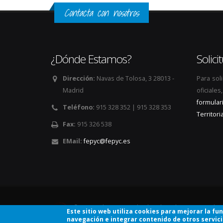
Contacta con nosotros
¿Dónde Estamos?
Solic
Dirección:
Navas de Tolosa, 3 28013 -
Para sol
Madrid
oficiale
formular
Teléfono:
915 328 352 | 915 328 353
Territoria
Fax:
915 326 538
EMail:
fepyc@fepyc.es
© Copyright 2026. Todos los derechos reservados
Este sitio web utiliza cookies para mejorar la fu
navegación e integrar contenido de otros servic