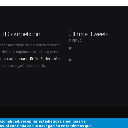
itud Competición
Últimos Tweets
@ FEPyC
icitar autorización de concursos no
s, debe cumplimentar el siguiente
io
o
cuestionario
. Su
Federación
l
se encargará de validarlo.
.
ncionalidad, recopilar estadísticas anónimas de
ios. Si continúa con la navegación entendemos que