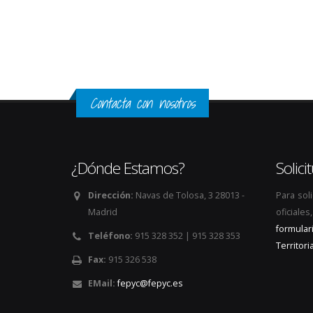
Contacta con nosotros
¿Dónde Estamos?
Solic
Dirección:
Navas de Tolosa, 3 28013 -
Para sol
Madrid
oficiale
formular
Teléfono:
915 328 352 | 915 328 353
Territoria
Fax:
915 326 538
EMail:
fepyc@fepyc.es