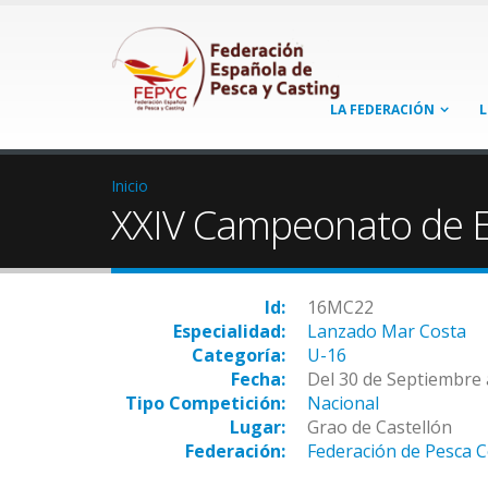
LA FEDERACIÓN
L
Inicio
XXIV Campeonato de E
Id:
16MC22
Especialidad:
Lanzado Mar Costa
Categoría:
U-16
Fecha:
Del 30 de Septiembre 
Tipo Competición:
Nacional
Lugar:
Grao de Castellón
Federación:
Federación de Pesca 