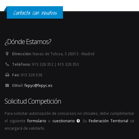
Contacta con nosotros
¿Dónde Estamos?
Dirección:
Navas de Tolosa, 3 28013 - Madrid
Teléfono:
915 328 352 | 915 328 353
Fax:
915 326 538
EMail:
fepyc@fepyc.es
Solicitud Competición
Para solicitar autorización de concursos no oficiales, debe cumplimentar
el siguiente
formulario
o
cuestionario
. Su
Federación Territorial
se
encargará de validarlo.