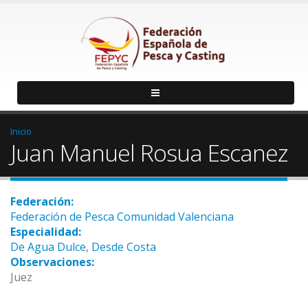
Inicio
Juan Manuel Rosua Escanez
Federación:
Federación de Pesca Comunidad Valenciana
Especialidad:
De Agua Dulce
,
Desde Costa
Observaciones:
Juez