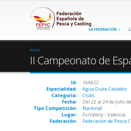
LA FEDERACIÓN
L
Inicio
II Campeonato de Esp
Id:
16A622
Especialidad:
Agua Dulce Cebador
Categoría:
Clubs
Fecha:
Del 22 al 24 de Julio d
Tipo Competición:
Nacional
Lugar:
Fortaleny - Valencia
Federación:
Federación de Pesca 