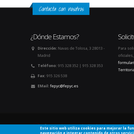
Contacta con nosotros
¿Dónde Estamos?
Solic
Dirección:
Navas de Tolosa, 3 28013 -
Para sol
Madrid
oficiale
formular
Teléfono:
915 328 352 | 915 328 353
Territoria
Fax:
915 326 538
EMail:
fepyc@fepyc.es
© Copyright 2026. Todos los derechos reservados
Este sitio web utiliza cookies para mejorar la fu
navegación e integrar contenido de otros servic