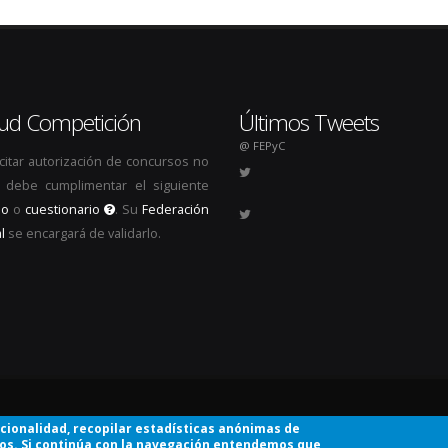
itud Competición
Últimos Tweets
@ FEPyC
icitar autorización de concursos no
s, debe cumplimentar el siguiente
io
o
cuestionario
. Su
Federación
l
se encargará de validarlo.
.
ncionalidad, recopilar estadísticas anónimas de
ios. Si continúa con la navegación entendemos que