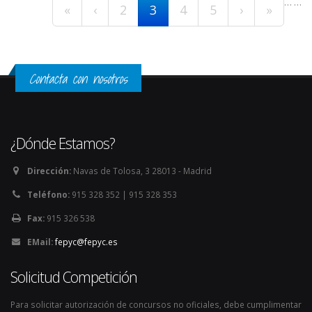
…
…
«
‹
2
3
4
5
›
»
Contacta con nosotros
¿Dónde Estamos?
Dirección:
Navas de Tolosa, 3 28013 - Madrid
Teléfono:
915 328 352 | 915 328 353
Fax:
915 326 538
EMail:
fepyc@fepyc.es
Solicitud Competición
Para solicitar autorización de concursos no oficiales, debe cumplimentar