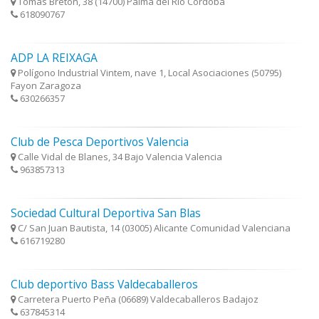
Tomás Bretón, 38 (14700) Palma del Rio Córdoba
618090767
ADP LA REIXAGA
Polígono Industrial Vintem, nave 1, Local Asociaciones (50795)
Fayon Zaragoza
630266357
Club de Pesca Deportivos Valencia
Calle Vidal de Blanes, 34 Bajo Valencia Valencia
963857313
Sociedad Cultural Deportiva San Blas
C/ San Juan Bautista, 14 (03005) Alicante Comunidad Valenciana
616719280
Club deportivo Bass Valdecaballeros
Carretera Puerto Peña (06689) Valdecaballeros Badajoz
637845314