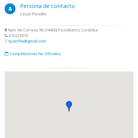
Persona de contacto
Cesar Pecellin
Apto de Correos 96 (14400) Pozoblanco Cordoba
615223010
spainflw@gmail.com
Competiciones No Oficiales