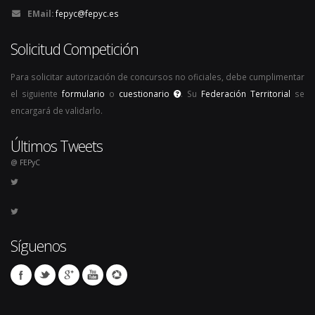
EMail:
fepyc@fepyc.es
Solicitud Competición
Para solicitar autorización de concursos no oficiales, debe cumplimentar
el siguiente
formulario
o
cuestionario
. Su
Federación Territorial
se
encargará de validarlo.
Últimos Tweets
@ FEPyC
Síguenos