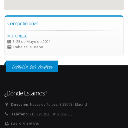
Competiciones
MLF ORILLA
El 23 de Mayo de 2021
Embalse la Breña
Contacta con nosotros
¿Dónde Estamos?
Dirección:
Navas de Tolosa, 3 28013 - Madrid
Teléfono:
915 328 352 | 915 328 353
Fax:
915 326 538