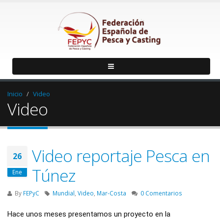
Inicio
Video
Video
Video reportaje Pesca en
26
Túnez
Ene
By
FEPyC
Mundial
,
Video
,
Mar-Costa
0 Comentarios
Hace unos meses presentamos un proyecto en la 