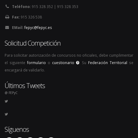
Teléfono:
915 328 352 | 915 328 353
Fax:
915 326 538
EMail:
fepyc@fepyc.es
Solicitud Competición
Para solicitar autorización de concursos no oficiales, debe cumplimentar
el siguiente
formulario
o
cuestionario
. Su
Federación Territorial
se
encargará de validarlo.
Últimos Tweets
@ FEPyC
Síguenos