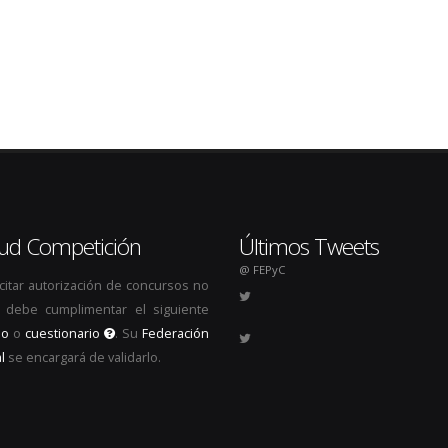
itud Competición
Últimos Tweets
@ FEPyC
icitar autorización de concursos no
s, debe cumplimentar el siguiente
io
o
cuestionario
. Su
Federación
l
se encargará de validarlo.