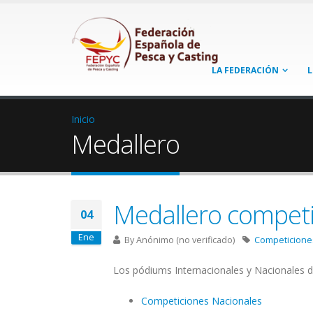
LA FEDERACIÓN
L
Inicio
Medallero
Medallero compet
04
Ene
By
Anónimo (no verificado)
Competicione
Los pódiums Internacionales y Nacionales de
Competiciones Nacionales