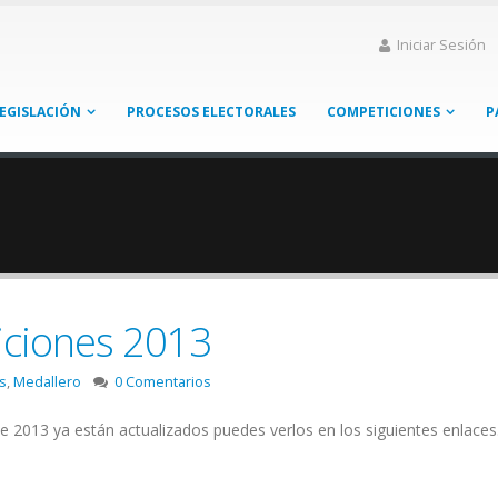
Iniciar Sesión
EGISLACIÓN
PROCESOS ELECTORALES
COMPETICIONES
P
iciones 2013
s
,
Medallero
0 Comentarios
 2013 ya están actualizados puedes verlos en los siguientes enlaces