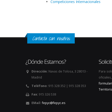
Competiciones Internacionales
Contacta con nosotros
¿Dónde Estamos?
Solic
Dirección:
Navas de Tolosa, 3 28013 -
Para sol
Madrid
oficiale
formular
Teléfono:
915 328 352 | 915 328 353
Territoria
Fax:
915 326 538
EMail:
fepyc@fepyc.es