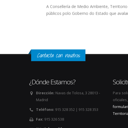
A Consellería de Medio Ambiente, Territorio
públicos polo Goberno do Estado que avalan a
Contacta con nosotros
¿Dónde Estamos?
Solic
Dirección:
Navas de Tolosa, 3 28013 -
Para sol
Madrid
oficiale
formular
Teléfono:
915 328 352 | 915 328 353
Territoria
Fax:
915 326 538