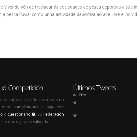
 e Vivenda vén de trasladar ás sociedades de pesca deportiva a súa i
 pesca fluvial como unha actividade deportiva ao aire libre e individu
itud Competición
Últimos Tweets
@ FEPyC
icitar autorización de concursos no
s, debe cumplimentar el siguiente
io
o
cuestionario
. Su
Federación
l
se encargará de validarlo.