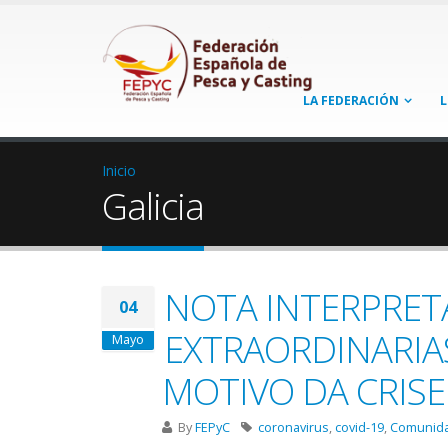
LA FEDERACIÓN
L
Inicio
Galicia
NOTA INTERPRETA
04
EXTRAORDINARIAS
Mayo
MOTIVO DA CRISE
By
FEPyC
coronavirus
,
covid-19
,
Comunid