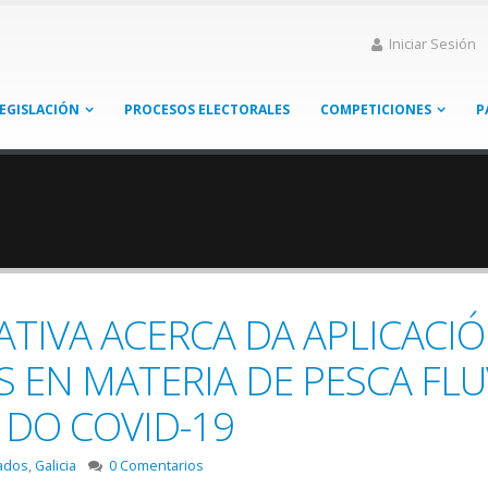
Iniciar Sesión
EGISLACIÓN
PROCESOS ELECTORALES
COMPETICIONES
P
TIVA ACERCA DA APLICACI
 EN MATERIA DE PESCA FLUV
 DO COVID-19
ados
,
Galicia
0 Comentarios